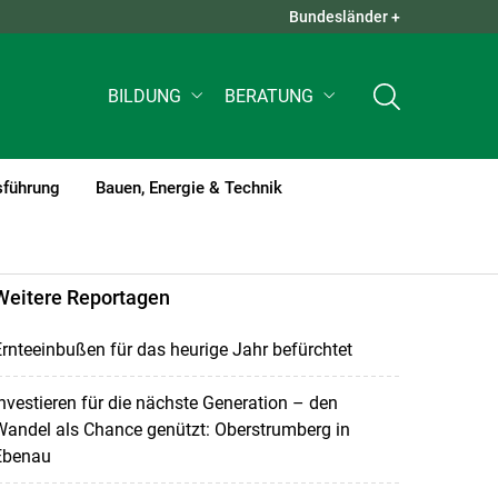
Bundesländer +
QUICK LINKS +
BILDUNG
BERATUNG
sführung
Bauen, Energie & Technik
Weitere Reportagen
rnteeinbußen für das heurige Jahr befürchtet
nvestieren für die nächste Generation – den
andel als Chance genützt: Oberstrumberg in
Ebenau