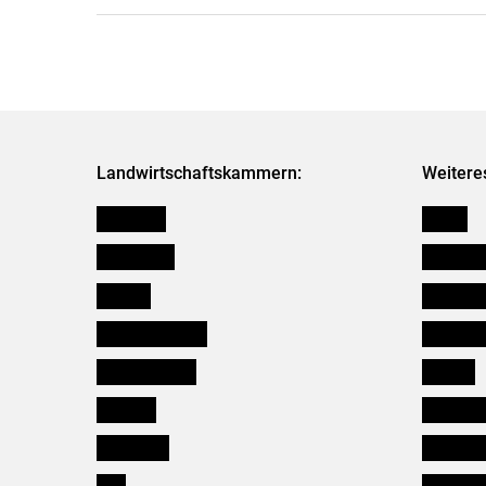
Landwirtschaftskammern:
Weitere
Österreich
Presse
Burgenland
Bezirksb
Kärnten
Mitarbeit
Niederösterreich
Salzburg
Oberösterreich
Karriere
Salzburg
Verbänd
Steiermark
Kleinanz
Tirol
Wildökol