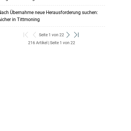
Nach Übernahme neue Herausforderung suchen:
icher in Tittmoning
Seite 1 von 22
zum
zurück
weiter
zum
216 Artikel | Seite 1 von 22
ersten
zum
zum
letzten
Set
vorigen
nächsten
Set
Set
Set