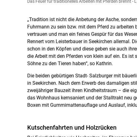
Das Feuer für traditionelles Arbeiten mit Pferden brennt - 
Cookies Einstellunge
„Tradition ist nicht die Anbetung der Asche, sonder
Fuhrmann zu sein bzw. mit dem Pferd zu arbeiten b
vertrauen und man ein feines Gespür für das Wesen
Rennert vom Leisterbauer in Seekirchen allemal. Di
schon in den Köpfen und diese geben sie auch ihren
die Arbeit mit den Pferden von klein auf ein. Es is
Söhne zu den Tieren haben“, so Kathrin.
Die beiden gebürtigen Stadt- Salzburger mit bäuerl
in Seekirchen. Nach dem Erwerb des damaligen still
zweijähriger Bauzeit ihren Kindheitstraum – die e
das Wohnhaus kernsaniert und der Stalltrakt neu ge
Boxen mit Gummimattenauflage und Auslauf, inklus
Kutschenfahrten und Holzrücken