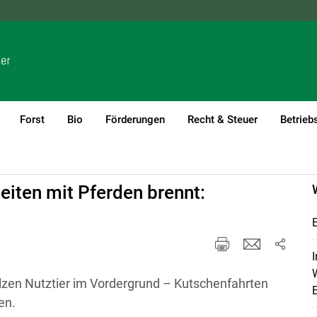
NÖ
OÖ
SBG
STMK
TIROL
VBG
WIEN
Forst
Bio
Förderungen
Recht & Steuer
Betrieb
beiten mit Pferden brennt:
E
I
W
olzen Nutztier im Vordergrund – Kutschenfahrten
en.