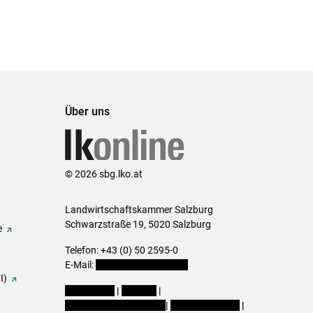
Über uns
© 2026 sbg.lko.at
Landwirtschaftskammer Salzburg
Schwarzstraße 19, 5020 Salzburg
e
Telefon: +43 (0) 50 2595-0
E-Mail:
office@lk-salzburg.at
I)
Impressum
|
Kontakt
|
Datenschutzerklärung
|
Barrierefreiheit
|