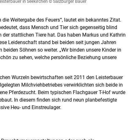
Leisterbauer in Seekirchen
© Salzburger Bauer
n
Akzeptieren
n die Weitergabe des Feuers“, lautet ein bekanntes Zitat.
edeutet, dass Mensch und Tier sich gegenseitig blind
 der stattlichen Tiere hat. Das haben Markus und Kathrin
ese Leidenschaft stand bei beiden seit jungen Jahren
 beiden Söhnen so weiter. „Wir binden unsere Kinder in
t schön zu sehen, welche persönliche Beziehung unsere
ichen Wurzeln bewirtschaften seit 2011 den Leisterbauer
gelegten Milchviehbetriebes verwirklichten sich beide in
igene Pferdezucht. Beim typischen Flachgauer T-Hof wurde
baut. In diesem finden sich rund neun planbefestigte
ive Heu- und Einstreulager.