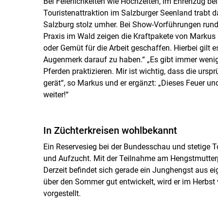
Bei Feierlichkeiten wie Hochzeiten, im Ehrenzug b
Touristenattraktion im Salzburger Seenland trabt
Salzburg stolz umher. Bei Show-Vorführungen rund u
Praxis im Wald zeigen die Kraftpakete von Markus i
oder Gemüt für die Arbeit geschaffen. Hierbei gilt 
Augenmerk darauf zu haben.“ „Es gibt immer weniger
Pferden praktizieren. Mir ist wichtig, dass die urs
gerät“, so Markus und er ergänzt: „Dieses Feuer u
weiter!“
In Züchterkreisen wohlbekannt
Ein Reservesieg bei der Bundesschau und stetige To
und Aufzucht. Mit der Teilnahme am Hengstmutterp
Derzeit befindet sich gerade ein Junghengst aus e
über den Sommer gut entwickelt, wird er im Herb
vorgestellt.