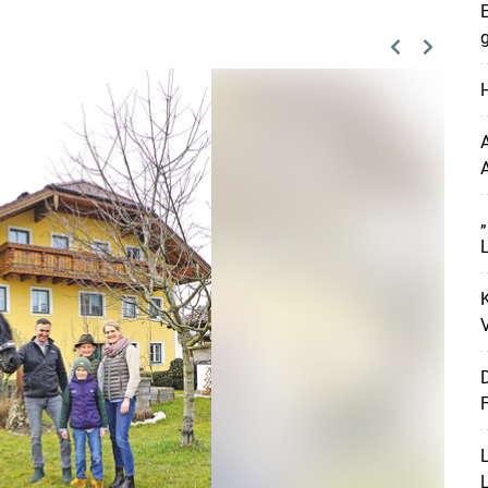
E
g
Previous
Next
H
A
L
K
V
D
F
L
L