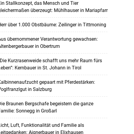
in Stallkonzept, das Mensch und Tier
leichermaßen überzeugt: Mühlhauser in Mariapfarr
err über 1.000 Obstbäume: Zeilinger in Tittmoning
Aus übernommener Verantwortung gewachsen:
ltenbergerbauer in Obertrum
„Die Kurzrasenweide schafft uns mehr Raum fürs
eben“: Kernbauer in St. Johann in Tirol
albinnenaufzucht gepaart mit Pferdestärken:
oglfranzlgut in Salzburg
ie Braunen Bergschafe begeistern die ganze
amilie: Sonnegg in Großarl
icht, Luft, Funktionalität und Familie als
eitgedanken: Aignerbauer in Elixhausen