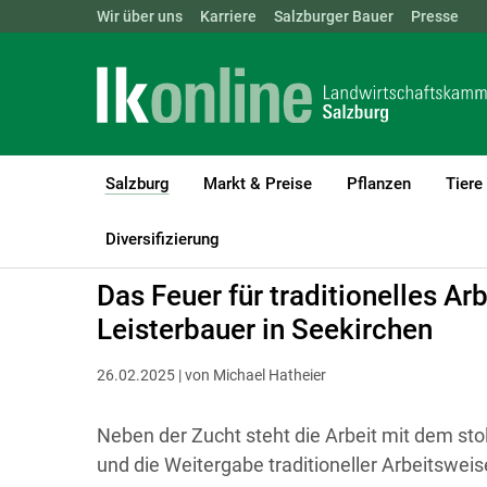
Landwirtschaftskammern:
Wir über uns
Karriere
Salzburger Bauer
ÖSTERREICH
BGLD
Presse
KTN
Salzburg
Markt & Preise
Pflanzen
Tiere
(current)1
LK Salzburg
Salzburg
Salzburger Bauer
Betriebsreportagen
Diversifizierung
Das Feuer für traditionelles Ar
Leisterbauer in Seekirchen
26.02.2025 | von Michael Hatheier
Neben der Zucht steht die Arbeit mit dem st
und die Weitergabe traditioneller Arbeitsweis