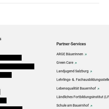
s
Partner-Services
ARGE Bäuerinnen
auernkammern
Green Care
erinnen und Mitarbeiter
Landjugend Salzburg
er Bauer
Lehrlings- &. Fachausbildungsstell
Lebensqualität Bauernhof
e
Ländliches Fortbildungsinstitut (LF
eigen
Schule am Bauernhof
ogisches Forum