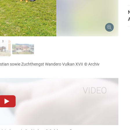
Skip to main content
A
stian sowie Zuchthengst Wandero Vulkan XVII
© Archiv
dieser Website müssen Cookies gesetzt werden
.
Datenschutzerklärung
.Sie können Ihre Entscheidung für
llungen jederzeit einsehen und korrigieren