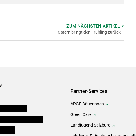
ZUM NÄCHSTEN
ARTIKEL
Ostern bringt den Frühling zurück
s
Partner-Services
ARGE Bäuerinnen
auernkammern
Green Care
erinnen und Mitarbeiter
Landjugend Salzburg
er Bauer
Lehrlings- &. Fachausbildungsstell