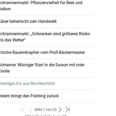
chrannenmarkt: Pflanzenvielfalt für Beet und
Balkon
Käser beherrscht sein Handwerk
Schrannenmarkt: „Schnecken sind größeres Risiko
ls das Wetter“
rische Bauernkrapfen vom Profi-Bäckermeister
chranne: Würziger Start in die Saison mit roter
nolle
Cremiges Eis aus Bio-Heumilch
stern bringt den Frühling zurück
Seite 1 von 23
zum
zurück
weiter
zum