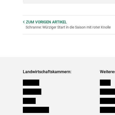
ZUM VORIGEN
ARTIKEL
Schranne: Würziger Start in die Saison mit roter Knolle
Landwirtschaftskammern:
Weitere
Österreich
Presse
Burgenland
Bezirksb
Kärnten
Mitarbeit
Niederösterreich
Salzburg