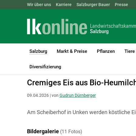
Landwirtschaftskammern:
Wir über uns
Karriere
Salzburger Bauer
ÖSTERREICH
BGLD
Presse
KTN
Salzburg
Markt & Preise
Pflanzen
Tiere
(current)1
LK Salzburg
Salzburg
Salzburger Bauer
Markttreff
Diversifizierung
Cremiges Eis aus Bio-Heumilc
09.04.2026 | von
Gudrun Dürnberger
Am Scheiberhof in Unken werden köstliche Eis
Bildergalerie
(11 Fotos)