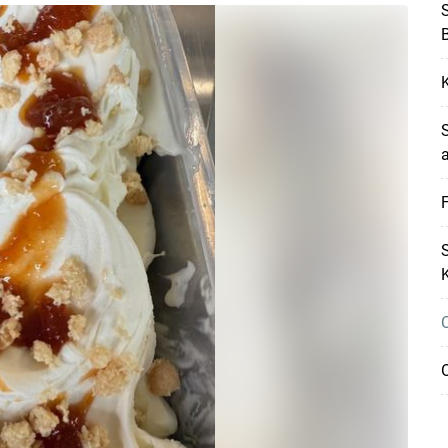
S
a
F
S
K
O