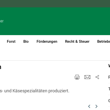
NÖ
OÖ
SBG
STMK
TIROL
VBG
WIEN
Forst
Bio
Förderungen
Recht & Steuer
Betrieb
h
P
T
- und Käsespezialitäten produziert.
G
Previous
Next