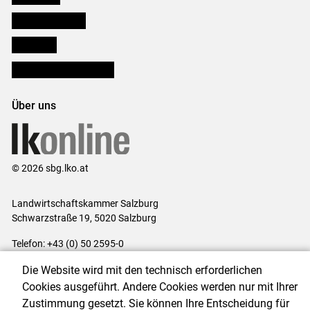
Salzburger Bauer
lk Planbau
Bezirksbauernkammern
Über uns
© 2026 sbg.lko.at
Landwirtschaftskammer Salzburg
Schwarzstraße 19, 5020 Salzburg
Telefon: +43 (0) 50 2595-0
E-Mail:
office@lk-salzburg.at
Die Website wird mit den technisch erforderlichen
Impressum
|
Kontakt
|
Datenschutzerklärung
|
Barrierefreiheit
|
Cookies ausgeführt. Andere Cookies werden nur mit Ihrer
Cookie-Einstellungen
Zustimmung gesetzt. Sie können Ihre Entscheidung für