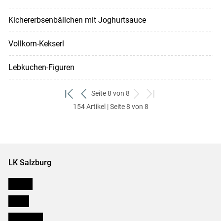
Kichererbsenbällchen mit Joghurtsauce
Vollkorn-Kekserl
Lebkuchen-Figuren
Seite 8 von 8
zum
zurück
weiter
zum
154 Artikel | Seite 8 von 8
ersten
zum
zum
letzten
Set
vorigen
nächsten
Set
Set
Set
LK Salzburg
Karriere
Presse
Downloads