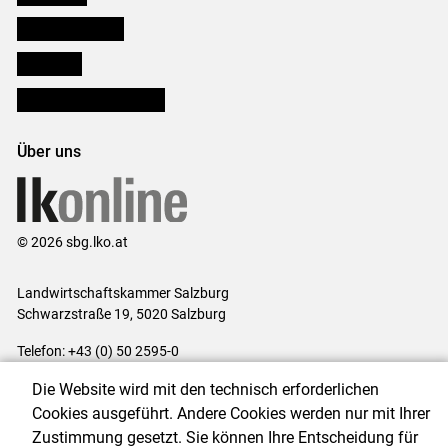
Salzburger Bauer
lk Planbau
Bezirksbauernkammern
Über uns
© 2026 sbg.lko.at
Landwirtschaftskammer Salzburg
Schwarzstraße 19, 5020 Salzburg
Telefon: +43 (0) 50 2595-0
E-Mail:
office@lk-salzburg.at
Die Website wird mit den technisch erforderlichen
Impressum
|
Kontakt
|
Datenschutzerklärung
|
Barrierefreiheit
|
Cookies ausgeführt. Andere Cookies werden nur mit Ihrer
Cookie-Einstellungen
Zustimmung gesetzt. Sie können Ihre Entscheidung für