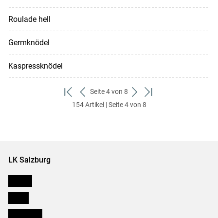
Roulade hell
Germknödel
Kaspressknödel
Seite 4 von 8
zum
zurück
weiter
zum
154 Artikel | Seite 4 von 8
ersten
zum
zum
letzten
Set
vorigen
nächsten
Set
Set
Set
LK Salzburg
Karriere
Presse
Downloads