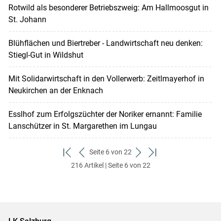
Rotwild als besonderer Betriebszweig: Am Hallmoosgut in
St. Johann
Blühflächen und Biertreber - Landwirtschaft neu denken:
Stiegl-Gut in Wildshut
Mit Solidarwirtschaft in den Vollerwerb: Zeitlmayerhof in
Neukirchen an der Enknach
Esslhof zum Erfolgszüchter der Noriker ernannt: Familie
Lanschützer in St. Margarethen im Lungau
Seite 6 von 22
zum
zurück
weiter
zum
216 Artikel | Seite 6 von 22
ersten
zum
zum
letzten
Set
vorigen
nächsten
Set
Set
Set