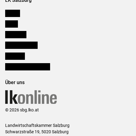
LK Salzburg
Karriere
Presse
Downloads
Salzburger Bauer
lk Planbau
Bezirksbauernkammern
Über uns
© 2026 sbg.lko.at
Landwirtschaftskammer Salzburg
Schwarzstraße 19, 5020 Salzburg