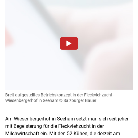
Zum Abspielen von YouTube-Videos auf dieser Website
müssen Cookies gesetzt werden
.
Für weitere Informationen lesen Sie bitte unsere
Datenschutzerklärung
.Sie können Ihre Entscheidung für
diese Website in den Cookie-Einstellungen jederzeit
einsehen und korrigieren
Breit aufgestelltes Betriebskonzept in der Fleckviehzucht -
Wiesenbergerhof in Seeham
© Salzburger Bauer
Cookies Einstellungen
Akzeptieren
Am Wiesenbergerhof in Seeham setzt man sich seit jeher
mit Begeisterung für die Fleckviehzucht in der
Milchwirtschaft ein. Mit den 52 Kühen, die derzeit am