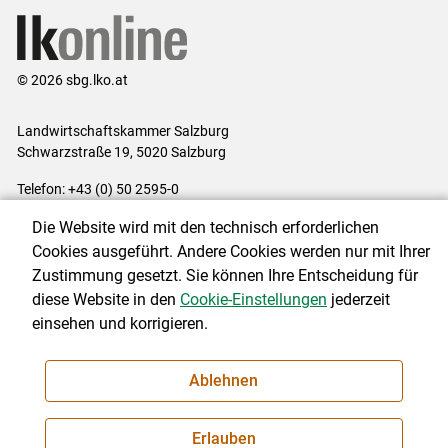
© 2026 sbg.lko.at
Landwirtschaftskammer Salzburg
Schwarzstraße 19, 5020 Salzburg
Telefon: +43 (0) 50 2595-0
E-Mail:
office@lk-salzburg.at
Die Website wird mit den technisch erforderlichen
Impressum
|
Kontakt
|
Datenschutzerklärung
|
Barrierefreiheit
|
Cookies ausgeführt. Andere Cookies werden nur mit Ihrer
Cookie-Einstellungen
Zustimmung gesetzt. Sie können Ihre Entscheidung für
diese Website in den
Cookie-Einstellungen
jederzeit
einsehen und korrigieren.
NEWSLETTER
Ablehnen
Erlauben