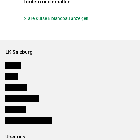
fördern und erhalten
alle Kurse Biolandbau anzeigen
LK Salzburg
Karriere
Presse
Downloads
Salzburger Bauer
lk Planbau
Bezirksbauernkammern
Über uns