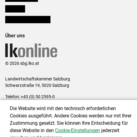
lk Planbau
Bezirksbauernkammern
Über uns
© 2026 sbg.lko.at
Landwirtschaftskammer Salzburg
Schwarzstraße 19, 5020 Salzburg
Telefon: +43 (0) 50 2595-0
E-Mail:
office@lk-salzburg.at
Die Website wird mit den technisch erforderlichen
Impressum
|
Kontakt
|
Datenschutzerklärung
|
Barrierefreiheit
|
Cookies ausgeführt. Andere Cookies werden nur mit Ihrer
Cookie-Einstellungen
Zustimmung gesetzt. Sie können Ihre Entscheidung für
diese Website in den
Cookie-Einstellungen
jederzeit