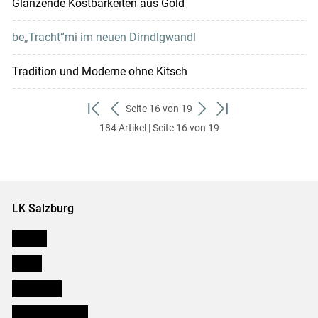
Glänzende Kostbarkeiten aus Gold
be„Tracht”mi im neuen Dirndlgwandl
Tradition und Moderne ohne Kitsch
Seite 16 von 19
zum
zurück
weiter
zum
184 Artikel | Seite 16 von 19
ersten
zum
zum
letzten
Set
vorigen
nächsten
Set
Set
Set
LK Salzburg
Karriere
Presse
Downloads
Salzburger Bauer