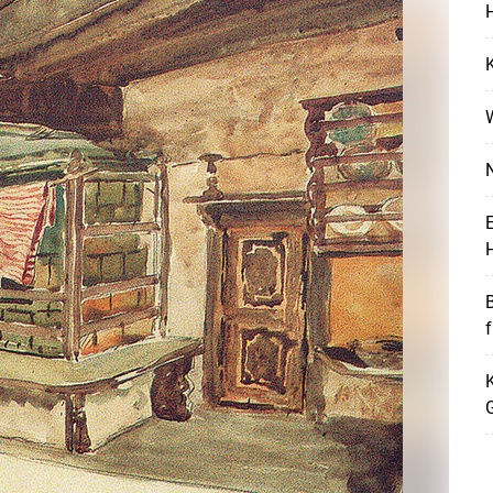
H
K
N
E
H
Skip to main content
K