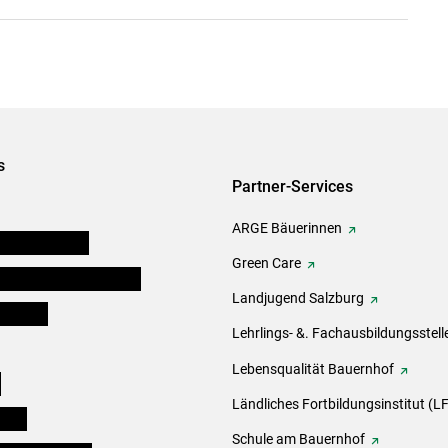
s
Partner-Services
ARGE Bäuerinnen
auernkammern
Green Care
erinnen und Mitarbeiter
Landjugend Salzburg
er Bauer
Lehrlings- &. Fachausbildungsstell
Lebensqualität Bauernhof
e
Ländliches Fortbildungsinstitut (LF
eigen
Schule am Bauernhof