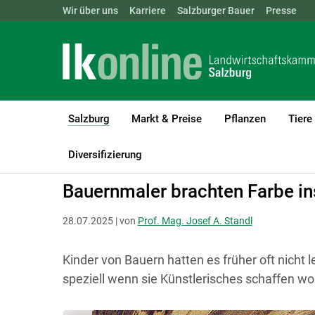
Landwirtschaftskammern:
Wir über uns
Karriere
Salzburger Bauer
ÖSTERREICH
BGLD
Presse
KTN
Salzburg
Markt & Preise
Pflanzen
Tiere
(current)1
LK Salzburg
Salzburg
Salzburger Bauer
Land und Leben
Diversifizierung
Bauernmaler brachten Farbe in
28.07.2025 | von
Prof. Mag. Josef A. Standl
Kinder von Bauern hatten es früher oft nicht l
speziell wenn sie Künstlerisches schaffen wol