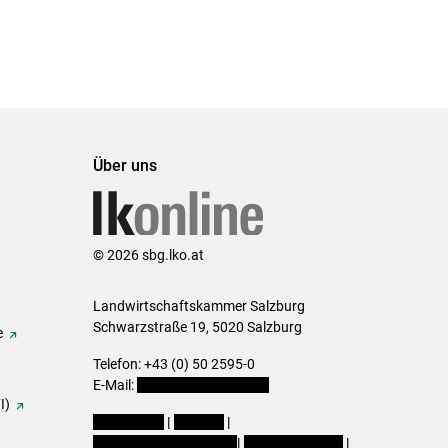
Über uns
© 2026 sbg.lko.at
Landwirtschaftskammer Salzburg
Schwarzstraße 19, 5020 Salzburg
e
Telefon: +43 (0) 50 2595-0
E-Mail:
office@lk-salzburg.at
I)
Impressum
|
Kontakt
|
Datenschutzerklärung
|
Barrierefreiheit
|