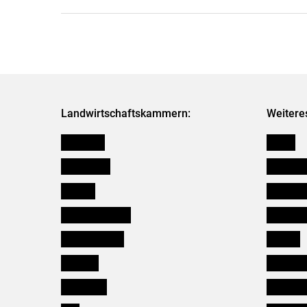
Landwirtschaftskammern:
Weitere
Österreich
Presse
Burgenland
Bezirksb
Kärnten
Mitarbeit
Niederösterreich
Salzburg
Oberösterreich
Karriere
Salzburg
Verbänd
Steiermark
Kleinanz