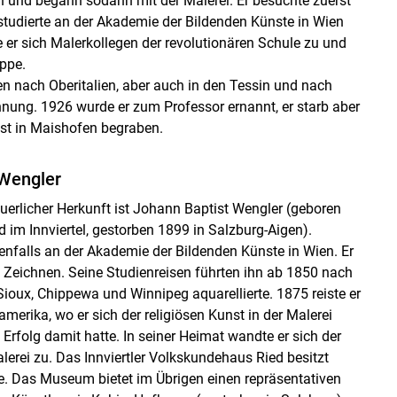
 und begann sodann mit der Malerei. Er besuchte zuerst
studierte an der Akademie der Bildenden Künste in Wien
 er sich Malerkollegen der revolutionären Schule zu und
uppe.
en nach Oberitalien, aber auch in den Tessin und nach
nnung. 1926 wurde er zum Professor ernannt, er starb aber
ist in Maishofen begraben.
 Wengler
uerlicher Herkunft ist Johann Baptist Wengler (geboren
 im Innviertel, gestorben 1899 in Salzburg-Aigen).
enfalls an der Akademie der Bildenden Künste in Wien. Er
 Zeichnen. Seine Studienreisen führten ihn ab 1850 nach
ioux, Chippewa und Winnipeg aquarellierte. 1875 reiste er
erika, wo er sich der religiösen Kunst in der Malerei
rfolg damit hatte. In seiner Heimat wandte er sich der
erei zu. Das Innviertler Volkskundehaus Ried besitzt
e. Das Museum bietet im Übrigen einen repräsentativen