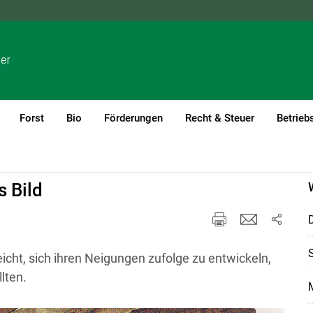
NÖ
OÖ
SBG
STMK
TIROL
VBG
WIEN
Forst
Bio
Förderungen
Recht & Steuer
Betrieb
s Bild
D
S
eicht, sich ihren Neigungen zufolge zu entwickeln,
lten.
M