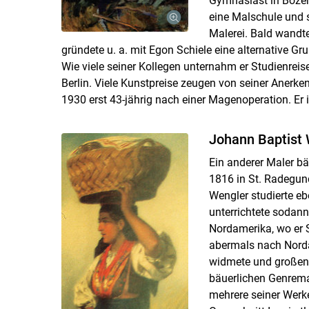
Gymnasiast in Bozen
eine Malschule und 
Malerei. Bald wandte
gründete u. a. mit Egon Schiele eine alternative Gr
Wie viele seiner Kollegen unternahm er Studienreis
Berlin. Viele Kunstpreise zeugen von seiner Anerke
1930 erst 43-jährig nach einer Magenoperation. Er 
Johann Baptist
Ein anderer Maler bä
1816 in St. Radegund
Wengler studierte eb
unterrichtete sodann
Nordamerika, wo er S
abermals nach Nordam
widmete und großen E
bäuerlichen Genremal
mehrere seiner Werk