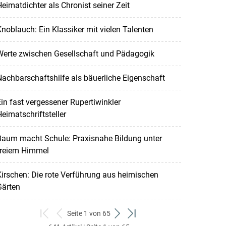
eimatdichter als Chronist seiner Zeit
noblauch: Ein Klassiker mit vielen Talenten
Werte zwischen Gesellschaft und Pädagogik
achbarschaftshilfe als bäuerliche Eigenschaft
in fast vergessener Rupertiwinkler
eimatschriftsteller
Baum macht Schule: Praxisnahe Bildung unter
freiem Himmel
irschen: Die rote Verführung aus heimischen
Gärten
Seite 1 von 65
zum
zurück
weiter
zum