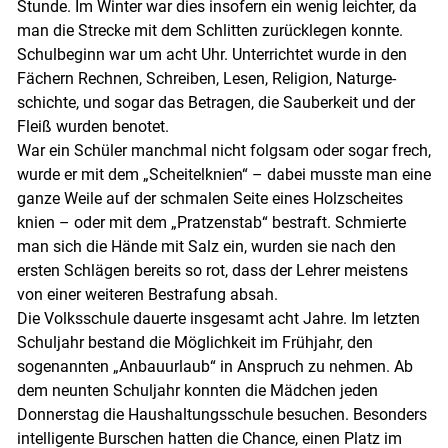
Stunde. Im Winter war dies insofern ein wenig leichter, da
man die Strecke mit dem Schlitten zurücklegen konnte.
Schul­beginn war um acht Uhr. Unter­richtet wurde in den
Fächern Rechnen, Schreiben, Lesen, Religion, Natur­ge­
schichte, und sogar das Be­tragen, die Sauberkeit und der
Fleiß wurden benotet.
War ein Schüler manchmal nicht folgsam oder sogar frech,
wurde er mit dem „Schei­telknien“ – dabei musste man eine
ganze Weile auf der schmalen Seite eines Holz­scheites
knien – oder mit dem „Pratzen­stab“ bestraft. Schmierte
man sich die Hände mit Salz ein, wurden sie nach den
ersten Schlägen bereits so rot, dass der Lehrer meistens
von einer weiteren Bestrafung absah.
Die Volksschule dauerte insgesamt acht Jahre. Im letzten
Schuljahr bestand die Möglichkeit im Frühjahr, den
sogenann­ten „An­bau­urlaub“ in An­spruch zu nehmen. Ab
dem neunten Schuljahr konnten die Mäd­chen jeden
Donnerstag die Haus­haltungsschule besuchen. Besonders
intelligente Bur­schen hatten die Chance, einen Platz im