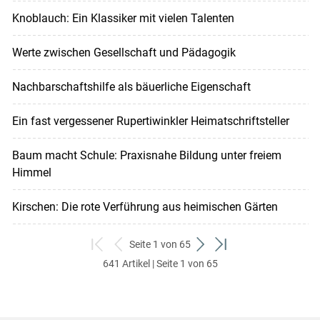
Knoblauch: Ein Klassiker mit vielen Talenten
Werte zwischen Gesellschaft und Pädagogik
Nachbarschaftshilfe als bäuerliche Eigenschaft
Ein fast vergessener Rupertiwinkler Heimatschriftsteller
Baum macht Schule: Praxisnahe Bildung unter freiem
Himmel
Kirschen: Die rote Verführung aus heimischen Gärten
Seite 1 von 65
zum
zurück
weiter
zum
641 Artikel | Seite 1 von 65
ersten
zum
zum
letzten
Set
vorigen
nächsten
Set
Set
Set