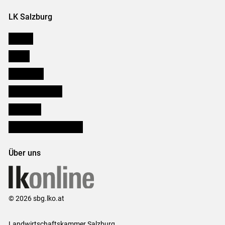
LK Salzburg
Karriere
Presse
Downloads
Salzburger Bauer
lk Planbau
Bezirksbauernkammern
Über uns
© 2026 sbg.lko.at
Landwirtschaftskammer Salzburg