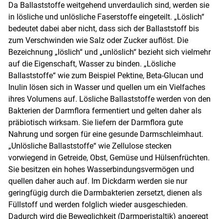
Da Ballaststoffe weitgehend unverdaulich sind, werden sie
in lösliche und unlösliche Faserstoffe eingeteilt. „Löslich“
bedeutet dabei aber nicht, dass sich der Ballaststoff bis
zum Verschwinden wie Salz oder Zucker auflöst. Die
Bezeichnung „löslich“ und „unlöslich“ bezieht sich vielmehr
auf die Eigenschaft, Wasser zu binden. „Lösliche
Ballaststoffe“ wie zum Beispiel Pektine, Beta-Glucan und
Inulin lösen sich in Wasser und quellen um ein Vielfaches
ihres Volumens auf. Lösliche Ballaststoffe werden von den
Bakterien der Darmflora fermentiert und gelten daher als
präbiotisch wirksam. Sie liefern der Darmflora gute
Nahrung und sorgen für eine gesunde Darmschleimhaut.
„Unlösliche Ballaststoffe“ wie Zellulose stecken
vorwiegend in Getreide, Obst, Gemüse und Hülsenfrüchten.
Skip to main content
Sie besitzen ein hohes Wasserbindungsvermögen und
quellen daher auch auf. Im Dickdarm werden sie nur
geringfügig durch die Darmbakterien zersetzt, dienen als
Füllstoff und werden folglich wieder ausgeschieden.
Dadurch wird die Beweglichkeit (Darmperistaltik) angeregt