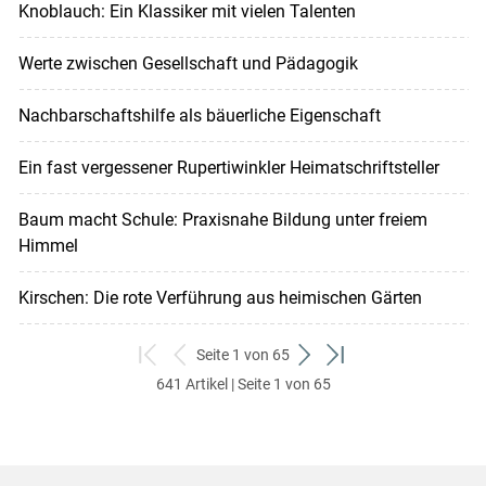
Knoblauch: Ein Klassiker mit vielen Talenten
Werte zwischen Gesellschaft und Pädagogik
Nachbarschaftshilfe als bäuerliche Eigenschaft
Ein fast vergessener Rupertiwinkler Heimatschriftsteller
Baum macht Schule: Praxisnahe Bildung unter freiem
Himmel
Kirschen: Die rote Verführung aus heimischen Gärten
Seite 1 von 65
zum
zurück
weiter
zum
641 Artikel | Seite 1 von 65
ersten
zum
zum
letzten
Set
vorigen
nächsten
Set
Set
Set