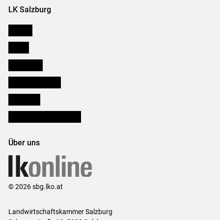
LK Salzburg
Karriere
Presse
Downloads
Salzburger Bauer
lk Planbau
Bezirksbauernkammern
Über uns
© 2026 sbg.lko.at
Landwirtschaftskammer Salzburg