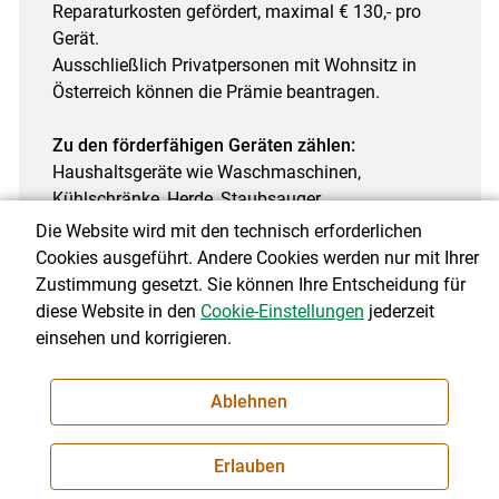
Reparaturkosten gefördert, maximal € 130,- pro
Gerät.
Ausschließlich Privatpersonen mit Wohnsitz in
Österreich können die Prämie beantragen.
Zu den förderfähigen Geräten zählen:
Haushaltsgeräte wie Waschmaschinen,
Kühlschränke, Herde, Staubsauger,
Kaffeemaschinen usw. Geräte für die
Die Website wird mit den technisch erforderlichen
Krankenpflege wie Rollstühle, Pflegebetten,
Cookies ausgeführt. Andere Cookies werden nur mit Ihrer
Beatmungsgeräte, Hörgeräte und
Zustimmung gesetzt. Sie können Ihre Entscheidung für
Blutdruckmessgeräte. Werkezuge, wie
diese Website in den
Cookie-Einstellungen
jederzeit
Akkuschrauber, Bohrmaschine, Mischmaschine
einsehen und korrigieren.
usw.
Ablehnen
Nicht mehr förderfähig:
Handys, Fahrräder, E-Bikes sowie reine
Unterhaltungsgeräte und Luxus-Wellnessgeräte
Erlauben
sind nicht mehr förderfähig!