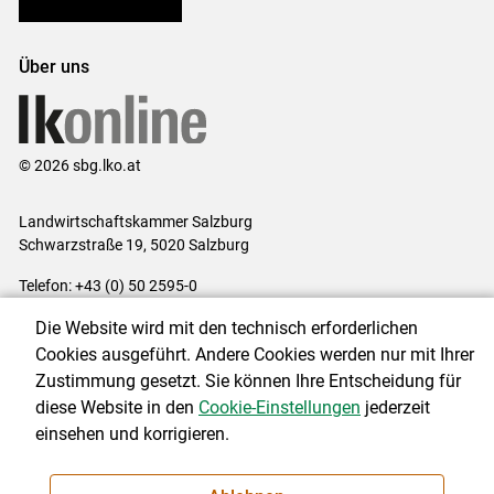
Bezirksbauernkammern
Über uns
© 2026 sbg.lko.at
Landwirtschaftskammer Salzburg
Schwarzstraße 19, 5020 Salzburg
Telefon: +43 (0) 50 2595-0
E-Mail:
office@lk-salzburg.at
Die Website wird mit den technisch erforderlichen
Impressum
|
Kontakt
|
Datenschutzerklärung
|
Barrierefreiheit
|
Cookies ausgeführt. Andere Cookies werden nur mit Ihrer
Cookie-Einstellungen
Zustimmung gesetzt. Sie können Ihre Entscheidung für
diese Website in den
Cookie-Einstellungen
jederzeit
einsehen und korrigieren.
NEWSLETTER