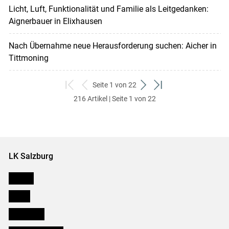
Licht, Luft, Funktionalität und Familie als Leitgedanken:
Aignerbauer in Elixhausen
Nach Übernahme neue Herausforderung suchen: Aicher in
Tittmoning
Seite 1 von 22
zum
zurück
weiter
zum
216 Artikel | Seite 1 von 22
ersten
zum
zum
letzten
Set
vorigen
nächsten
Set
Set
Set
LK Salzburg
Karriere
Presse
Downloads