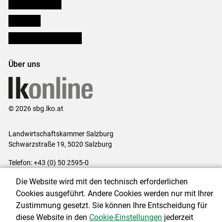
Salzburger Bauer
lk Planbau
Bezirksbauernkammern
Über uns
© 2026 sbg.lko.at
Landwirtschaftskammer Salzburg
Schwarzstraße 19, 5020 Salzburg
Telefon: +43 (0) 50 2595-0
E-Mail:
office@lk-salzburg.at
Die Website wird mit den technisch erforderlichen
Impressum
|
Kontakt
|
Datenschutzerklärung
|
Barrierefreiheit
|
Cookies ausgeführt. Andere Cookies werden nur mit Ihrer
Cookie-Einstellungen
Zustimmung gesetzt. Sie können Ihre Entscheidung für
diese Website in den
Cookie-Einstellungen
jederzeit