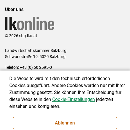
Über uns
© 2026 sbg.lko.at
Landwirtschaftskammer Salzburg
Schwarzstraße 19, 5020 Salzburg
Telefon: +43 (0) 50 2595-0
E-Mail:
office@lk-salzburg.at
Die Website wird mit den technisch erforderlichen
Impressum
|
Kontakt
|
Datenschutzerklärung
|
Barrierefreiheit
|
Cookies ausgeführt. Andere Cookies werden nur mit Ihrer
Cookie-Einstellungen
Zustimmung gesetzt. Sie können Ihre Entscheidung für
diese Website in den
Cookie-Einstellungen
jederzeit
einsehen und korrigieren.
NEWSLETTER
Ablehnen