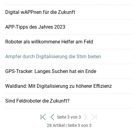
Digital wAPPnen für die Zukunft
APP-Tipps des Jahres 2023
Roboter als willkommene Helfer am Feld
Ampfer durch Digitalisierung die Stirn bieten
GPS-Tracker: Langes Suchen hat ein Ende
Waldland: Mit Digitalisierung zu höherer Effizienz
Sind Feldroboter die Zukunft?
Seite 3 von 3
zum
zurück
weiter
zum
28 Artikel | Seite 3 von 3
ersten
zum
zum
letzten
Set
vorigen
nächsten
Set