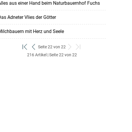
Alles aus einer Hand beim Naturbauernhof Fuchs
as Adneter Vlies der Götter
ilchbauern mit Herz und Seele
Seite 22 von 22
zum
zurück
weiter
zum
216 Artikel | Seite 22 von 22
ersten
zum
zum
letzten
Set
vorigen
nächsten
Set
Set
Set