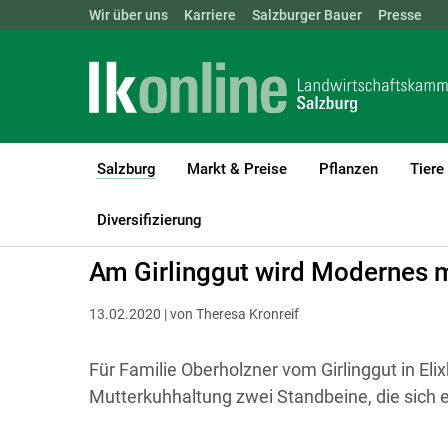
Landwirtschaftskammern:
Wir über uns
Karriere
Salzburger Bauer
ÖSTERREICH
BGLD
Presse
KTN
Salzburg
Markt & Preise
Pflanzen
Tiere
(current)1
LK Salzburg
Salzburg
Salzburger Bauer
Betriebsreportagen
Diversifizierung
Am Girlinggut wird Modernes mi
13.02.2020 | von Theresa Kronreif
Für Familie Oberholzner vom Girlinggut in El
Mutterkuhhaltung zwei Standbeine, die sich e