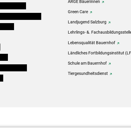
ARGE Bäuerinnen
auernkammern
Green Care
erinnen und Mitarbeiter
Landjugend Salzburg
er Bauer
Lehrlings- &. Fachausbildungsstell
Lebensqualität Bauernhof
e
Ländliches Fortbildungsinstitut (LF
eigen
Schule am Bauernhof
ogisches Forum
Tiergesundheitsdienst
ds