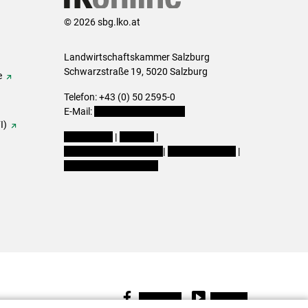
© 2026 sbg.lko.at
Landwirtschaftskammer Salzburg
Schwarzstraße 19, 5020 Salzburg
e
Telefon: +43 (0) 50 2595-0
E-Mail:
office@lk-salzburg.at
I)
Impressum
|
Kontakt
|
Datenschutzerklärung
|
Barrierefreiheit
|
Cookie-Einstellungen
Facebook
Youtube