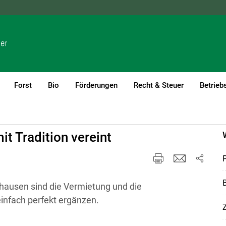
NÖ
OÖ
SBG
STMK
TIROL
VBG
WIEN
Forst
Bio
Förderungen
Recht & Steuer
Betrieb
t Tradition vereint
B
ixhausen sind die Vermietung und die
infach perfekt ergänzen.