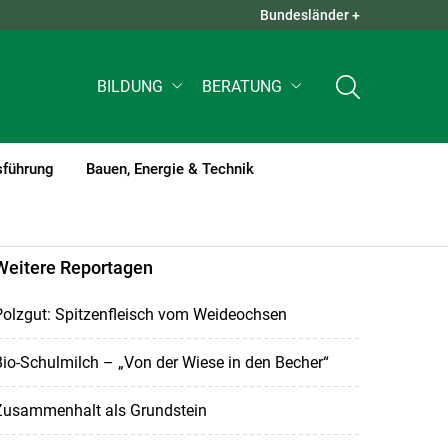
Bundesländer +
QUICK LINKS +
BILDUNG
BERATUNG
sführung
Bauen, Energie & Technik
Weitere Reportagen
Polzgut: Spitzenfleisch vom Weideochsen
io-Schulmilch – „Von der Wiese in den Becher“
Zusammenhalt als Grundstein