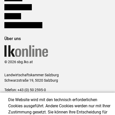
Salzburger Bauer
lk Planbau
Bezirksbauernkammern
Über uns
© 2026 sbg.lko.at
Landwirtschaftskammer Salzburg
Schwarzstraße 19, 5020 Salzburg
Telefon: +43 (0) 50 2595-0
E-Mail:
office@lk-salzburg.at
Die Website wird mit den technisch erforderlichen
Impressum
|
Kontakt
|
Datenschutzerklärung
|
Barrierefreiheit
|
Cookies ausgeführt. Andere Cookies werden nur mit Ihrer
Cookie-Einstellungen
Zustimmung gesetzt. Sie können Ihre Entscheidung für