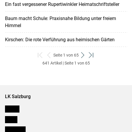
Ein fast vergessener Rupertiwinkler Heimatschriftsteller
Baum macht Schule: Praxisnahe Bildung unter freiem
Himmel
Kirschen: Die rote Verführung aus heimischen Gärten
Seite 1 von 65
zum
zurück
weiter
zum
641 Artikel | Seite 1 von 65
ersten
zum
zum
letzten
Set
vorigen
nächsten
Set
Set
Set
LK Salzburg
Karriere
Presse
Downloads