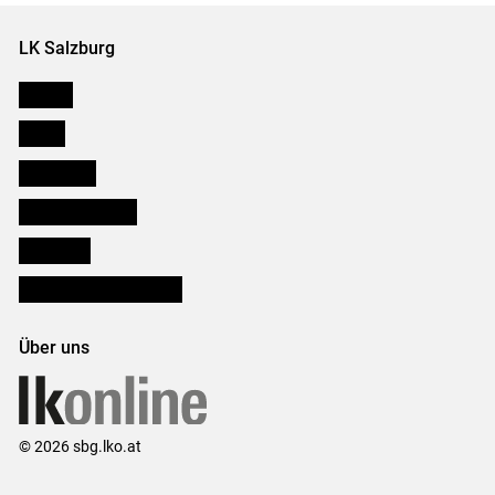
LK Salzburg
Karriere
Presse
Downloads
Salzburger Bauer
lk Planbau
Bezirksbauernkammern
Über uns
© 2026 sbg.lko.at