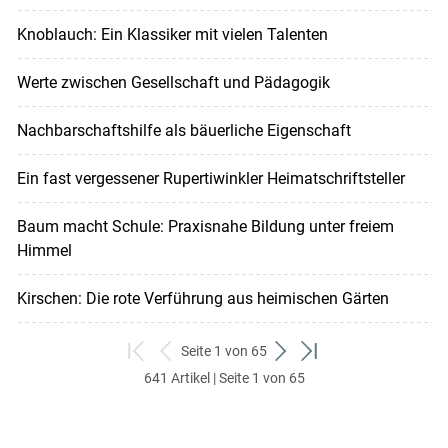
Knoblauch: Ein Klassiker mit vielen Talenten
Werte zwischen Gesellschaft und Pädagogik
Nachbarschaftshilfe als bäuerliche Eigenschaft
Ein fast vergessener Rupertiwinkler Heimatschriftsteller
Baum macht Schule: Praxisnahe Bildung unter freiem
Himmel
Kirschen: Die rote Verführung aus heimischen Gärten
Seite 1 von 65
zum
zurück
weiter
zum
641 Artikel | Seite 1 von 65
ersten
zum
zum
letzten
Set
vorigen
nächsten
Set
Set
Set