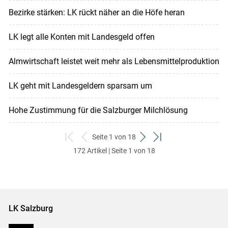
Bezirke stärken: LK rückt näher an die Höfe heran
LK legt alle Konten mit Landesgeld offen
Almwirtschaft leistet weit mehr als Lebensmittelproduktion
LK geht mit Landesgeldern sparsam um
Hohe Zustimmung für die Salzburger Milchlösung
Seite 1 von 18
zum
zurück
weiter
zum
172 Artikel | Seite 1 von 18
ersten
zum
zum
letzten
Set
vorigen
nächsten
Set
Set
Set
LK Salzburg