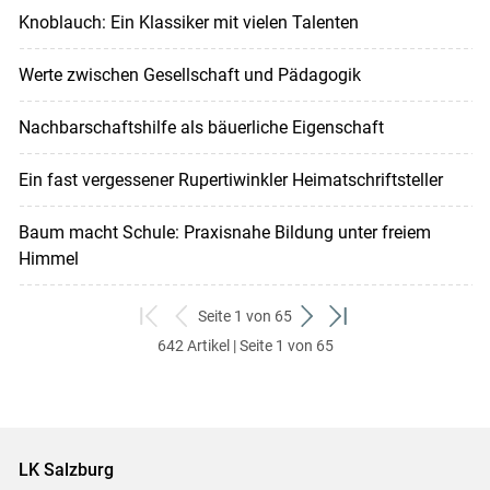
Knoblauch: Ein Klassiker mit vielen Talenten
Werte zwischen Gesellschaft und Pädagogik
Nachbarschaftshilfe als bäuerliche Eigenschaft
Ein fast vergessener Rupertiwinkler Heimatschriftsteller
Baum macht Schule: Praxisnahe Bildung unter freiem
Himmel
Seite 1 von 65
zum
zurück
weiter
zum
642 Artikel | Seite 1 von 65
ersten
zum
zum
letzten
Set
vorigen
nächsten
Set
Set
Set
LK Salzburg