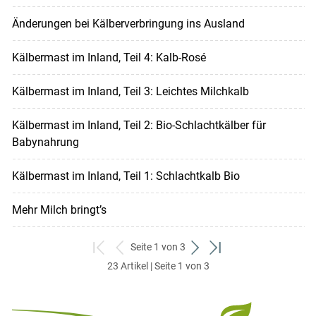
Änderungen bei Kälberverbringung ins Ausland
Kälbermast im Inland, Teil 4: Kalb-Rosé
Kälbermast im Inland, Teil 3: Leichtes Milchkalb
Kälbermast im Inland, Teil 2: Bio-Schlachtkälber für
Babynahrung
Kälbermast im Inland, Teil 1: Schlachtkalb Bio
Mehr Milch bringt’s
Seite 1 von 3
zum
zurück
weiter
zum
23 Artikel | Seite 1 von 3
ersten
zum
zum
letzten
Set
vorigen
nächsten
Set
Set
Set