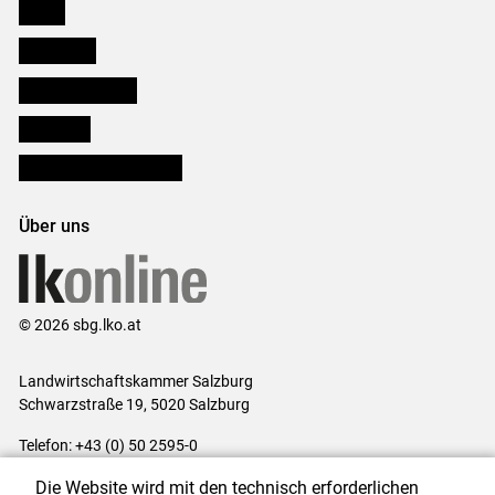
Presse
Downloads
Salzburger Bauer
lk Planbau
Bezirksbauernkammern
Über uns
© 2026 sbg.lko.at
Landwirtschaftskammer Salzburg
Schwarzstraße 19, 5020 Salzburg
Telefon: +43 (0) 50 2595-0
E-Mail:
office@lk-salzburg.at
Die Website wird mit den technisch erforderlichen