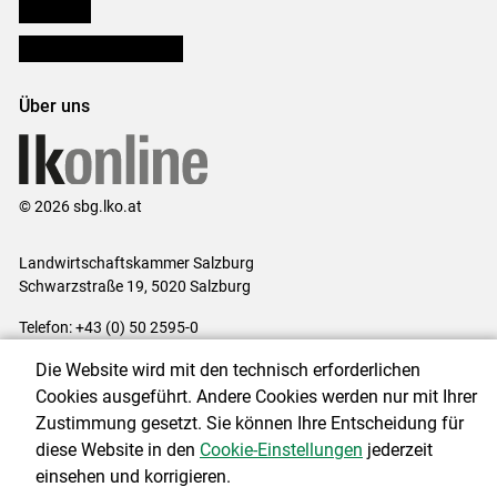
lk Planbau
Bezirksbauernkammern
Über uns
© 2026 sbg.lko.at
Landwirtschaftskammer Salzburg
Schwarzstraße 19, 5020 Salzburg
Telefon: +43 (0) 50 2595-0
E-Mail:
office@lk-salzburg.at
Die Website wird mit den technisch erforderlichen
Impressum
|
Kontakt
|
Datenschutzerklärung
|
Barrierefreiheit
|
Cookies ausgeführt. Andere Cookies werden nur mit Ihrer
Cookie-Einstellungen
Zustimmung gesetzt. Sie können Ihre Entscheidung für
diese Website in den
Cookie-Einstellungen
jederzeit
einsehen und korrigieren.