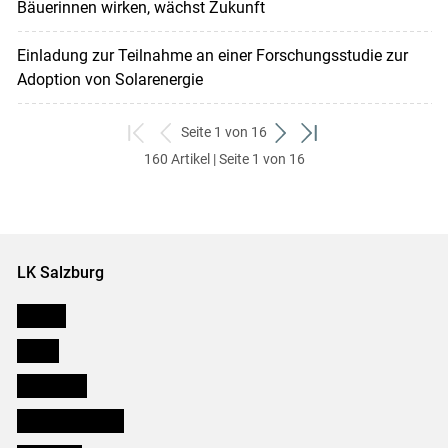
Bäuerinnen wirken, wächst Zukunft
Einladung zur Teilnahme an einer Forschungsstudie zur
Adoption von Solarenergie
Seite 1 von 16
zum
zurück
weiter
zum
160 Artikel | Seite 1 von 16
ersten
zum
zum
letzten
Set
vorigen
nächsten
Set
Set
Set
LK Salzburg
Karriere
Presse
Downloads
Salzburger Bauer