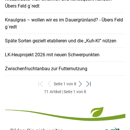
Übers Feld g´redt
Knaulgras – wollen wir es im Dauergrünland? - Übers Feld
g´redt
Späte Sorten gezielt etablieren und die „Kuh-KI“ nützen
LK-Heuprojekt 2026 mit neuen Schwerpunkten
Zwischenfruchtanbau zur Futternutzung
Seite 1 von 8
zum
zurück
weiter
zum
71 Artikel | Seite 1 von 8
ersten
zum
zum
letzten
Set
vorigen
nächsten
Set
Set
Set