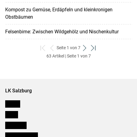
Kompost zu Gemüse, Erdäpfeln und kleinkronigen
Obstbäumen
Felsenbirne: Zwischen Wildgehölz und Nischenkultur
Seite 1 von 7
zum
zurück
weiter
zum
63 Artikel | Seite 1 von 7
ersten
zum
zum
letzten
Set
vorigen
nächsten
Set
Set
Set
LK Salzburg
Karriere
Presse
Downloads
Salzburger Bauer