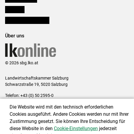
lk Planbau
Bezirksbauernkammern
Über uns
© 2026 sbg.lko.at
Landwirtschaftskammer Salzburg
Schwarzstraße 19, 5020 Salzburg
Telefon: +43 (0) 50 2595-0
E-Mail:
office@lk-salzburg.at
Die Website wird mit den technisch erforderlichen
Impressum
|
Kontakt
|
Datenschutzerklärung
|
Barrierefreiheit
|
Cookies ausgeführt. Andere Cookies werden nur mit Ihrer
Cookie-Einstellungen
Zustimmung gesetzt. Sie können Ihre Entscheidung für
diese Website in den
Cookie-Einstellungen
jederzeit