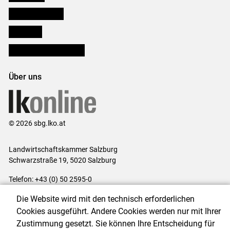
Salzburger Bauer
lk Planbau
Bezirksbauernkammern
Über uns
© 2026 sbg.lko.at
Landwirtschaftskammer Salzburg
Schwarzstraße 19, 5020 Salzburg
Telefon: +43 (0) 50 2595-0
E-Mail:
office@lk-salzburg.at
Die Website wird mit den technisch erforderlichen
Impressum
|
Kontakt
|
Datenschutzerklärung
|
Barrierefreiheit
|
Cookies ausgeführt. Andere Cookies werden nur mit Ihrer
Cookie-Einstellungen
Zustimmung gesetzt. Sie können Ihre Entscheidung für