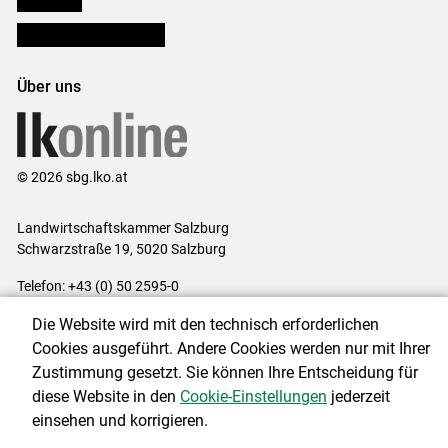
Bezirksbauernkammern
Über uns
© 2026 sbg.lko.at
Landwirtschaftskammer Salzburg
Schwarzstraße 19, 5020 Salzburg
Telefon: +43 (0) 50 2595-0
E-Mail:
office@lk-salzburg.at
Die Website wird mit den technisch erforderlichen
Impressum
|
Kontakt
|
Datenschutzerklärung
|
Barrierefreiheit
|
Cookies ausgeführt. Andere Cookies werden nur mit Ihrer
Cookie-Einstellungen
Zustimmung gesetzt. Sie können Ihre Entscheidung für
diese Website in den
Cookie-Einstellungen
jederzeit
einsehen und korrigieren.