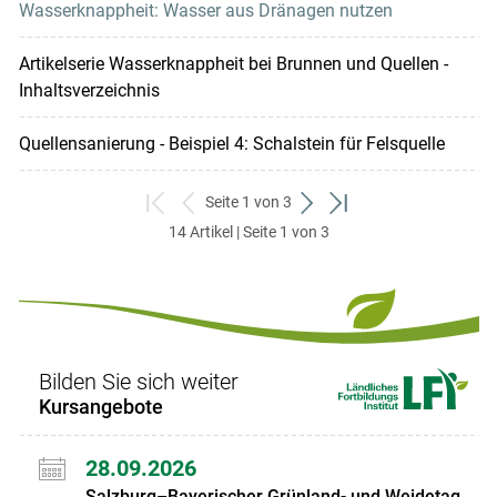
Wasserknappheit: Wasser aus Dränagen nutzen
Artikelserie Wasserknappheit bei Brunnen und Quellen -
Inhaltsverzeichnis
Quellensanierung - Beispiel 4: Schalstein für Felsquelle
Seite 1 von 3
zum
zurück
weiter
zum
14 Artikel | Seite 1 von 3
ersten
zum
zum
letzten
Set
vorigen
nächsten
Set
Set
Set
Bilden Sie sich weiter
Kursangebote
28.09.2026
Salzburg–Bayerischer Grünland- und Weidetag