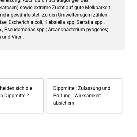
verletzung. Auch durch Schädigungen des
eratosen) sowie extreme Zucht auf gute Melkbarkeit
t mehr gewährleistet. Zu den Umwelterregern zählen:
, Escherichia coli, Klebsiella spp, Serratia spp.,
spp., Pseudomonas spp.; Arcanobacterium pyogenes;
n und Viren.
heiden sich die
Dippmittel: Zulassung und
n Dippmittel?
Prüfung - Wirksamkeit
absichern