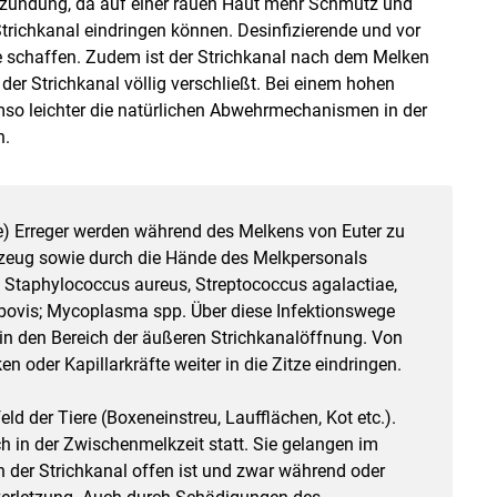
entzündung, da auf einer rauen Haut mehr Schmutz und
Strichkanal eindringen können. Desinfizierende und vor
e schaffen. Zudem ist der Strichkanal nach dem Melken
 der Strichkanal völlig verschließt. Bei einem hohen
umso leichter die natürlichen Abwehrmechanismen in der
n.
) Erreger werden während des Melkens von Euter zu
lkzeug sowie durch die Hände des Melkpersonals
 Staphylococcus aureus, Streptococcus agalactiae,
bovis; Mycoplasma spp. Über diese Infektionswege
 in den Bereich der äußeren Strichkanalöffnung. Von
 oder Kapillarkräfte weiter in die Zitze eindringen.
ld der Tiere (Boxeneinstreu, Laufflächen, Kot etc.).
ch in der Zwischenmelkzeit statt. Sie gelangen im
n der Strichkanal offen ist und zwar während oder