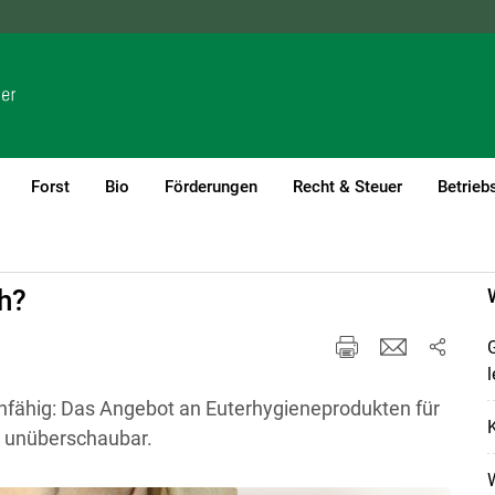
NÖ
OÖ
SBG
STMK
TIROL
VBG
WIEN
Forst
Bio
Förderungen
Recht & Steuer
Betrieb
(current)1
h?
G
l
rühfähig: Das Angebot an Euterhygieneprodukten für
K
e unüberschaubar.
W