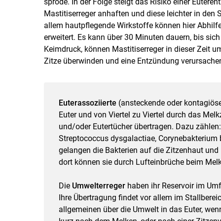
spröde. In der Folge steigt das Risiko einer Euter
Mastitiserreger anhaften und diese leichter in den 
allem hautpflegende Wirkstoffe können hier Abhilf
erweitert. Es kann über 30 Minuten dauern, bis sich
Keimdruck, können Mastitiserreger in dieser Zeit 
Zitze überwinden und eine Entzündung verursache
Euterassoziierte
(ansteckende oder kontagiöse
Euter und von Viertel zu Viertel durch das Me
und/oder Eutertücher übertragen. Dazu zählen:
Streptococcus dysgalactiae, Corynebakterium 
gelangen die Bakterien auf die Zitzenhaut und
dort können sie durch Lufteinbrüche beim Melken
Die
Umwelterreger
haben ihr Reservoir im Umfe
Ihre Übertragung findet vor allem im Stallberei
allgemeinen über die Umwelt in das Euter, wen