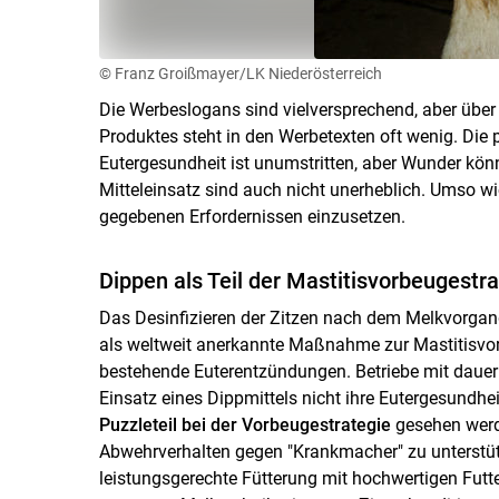
© Franz Groißmayer/LK Niederösterreich
Die Werbeslogans sind vielversprechend, aber üb
Produktes steht in den Werbetexten oft wenig. Die
Eutergesundheit ist unumstritten, aber Wunder könn
Mitteleinsatz sind auch nicht unerheblich. Umso wi
gegebenen Erfordernissen einzusetzen.
Dippen als Teil der Mastitisvorbeugestra
Das Desinfizieren der Zitzen nach dem Melkvorgang,
als weltweit anerkannte Maßnahme zur Mastitisvorb
bestehende Euterentzündungen. Betriebe mit dauer
Einsatz eines Dippmittels nicht ihre Eutergesundhe
Puzzleteil bei der Vorbeugestrategie
gesehen werd
Abwehrverhalten gegen "Krankmacher" zu unterstü
leistungsgerechte Fütterung mit hochwertigen Futt