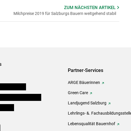
ZUM NÄCHSTEN
ARTIKEL
Milchpreise 2019 für Salzburgs Bauern weitgehend stabil
s
Partner-Services
ARGE Bäuerinnen
auernkammern
Green Care
erinnen und Mitarbeiter
Landjugend Salzburg
er Bauer
Lehrlings- &. Fachausbildungsstell
Lebensqualität Bauernhof
e