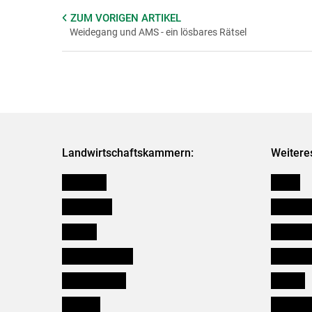
ZUM VORIGEN
ARTIKEL
Weidegang und AMS - ein lösbares Rätsel
Landwirtschaftskammern:
Weitere
Österreich
Presse
Burgenland
Bezirksb
Kärnten
Mitarbeit
Niederösterreich
Salzburg
Oberösterreich
Karriere
Salzburg
Verbänd