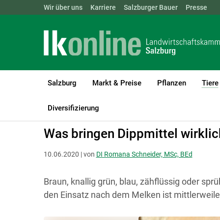
Landwirtschaftskammern:
Wir über uns
Karriere
Salzburger Bauer
ÖSTERREICH
BGLD
Presse
KTN
Salzburg
Markt & Preise
Pflanzen
Tiere
LK Salzburg
Tiere
Rinder
Melken & Eutergesundheit
Diversifizierung
Was bringen Dippmittel wirklic
10.06.2020 | von
DI Romana Schneider, MSc, BEd
Braun, knallig grün, blau, zähflüssig oder sp
den Einsatz nach dem Melken ist mittlerweil