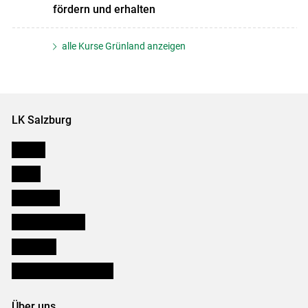
fördern und erhalten
alle Kurse Grünland anzeigen
LK Salzburg
Karriere
Presse
Downloads
Salzburger Bauer
lk Planbau
Bezirksbauernkammern
Über uns