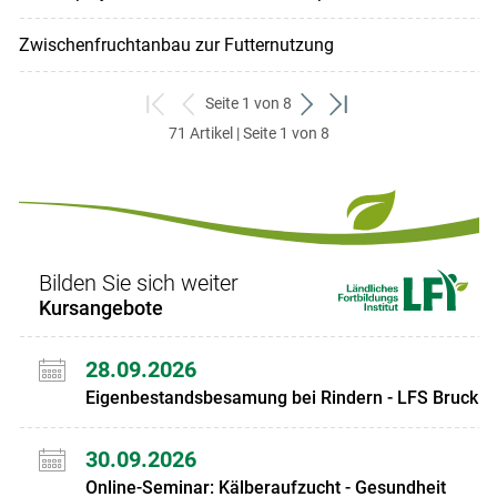
Zwischenfruchtanbau zur Futternutzung
Seite 1 von 8
zum
zurück
weiter
zum
71 Artikel | Seite 1 von 8
ersten
zum
zum
letzten
Set
vorigen
nächsten
Set
Set
Set
Bilden Sie sich weiter
Kursangebote
28.09.2026
Eigenbestandsbesamung bei Rindern - LFS Bruck
30.09.2026
Online-Seminar: Kälberaufzucht - Gesundheit