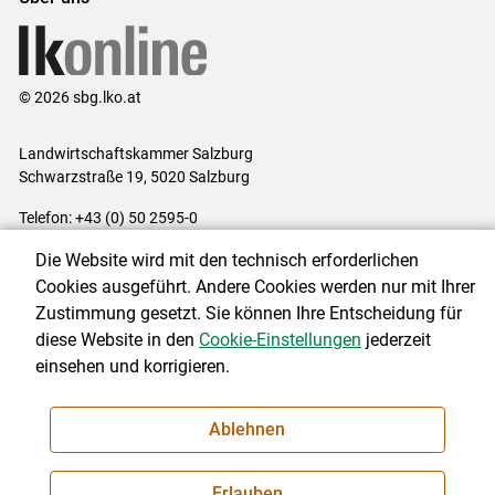
© 2026 sbg.lko.at
Landwirtschaftskammer Salzburg
Schwarzstraße 19, 5020 Salzburg
Telefon: +43 (0) 50 2595-0
E-Mail:
office@lk-salzburg.at
Die Website wird mit den technisch erforderlichen
Impressum
|
Kontakt
|
Datenschutzerklärung
|
Barrierefreiheit
|
Cookies ausgeführt. Andere Cookies werden nur mit Ihrer
Cookie-Einstellungen
Zustimmung gesetzt. Sie können Ihre Entscheidung für
diese Website in den
Cookie-Einstellungen
jederzeit
einsehen und korrigieren.
NEWSLETTER
Ablehnen
Erlauben