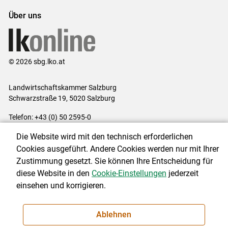
Über uns
© 2026 sbg.lko.at
Landwirtschaftskammer Salzburg
Schwarzstraße 19, 5020 Salzburg
Telefon: +43 (0) 50 2595-0
E-Mail:
office@lk-salzburg.at
Die Website wird mit den technisch erforderlichen
Impressum
|
Kontakt
|
Datenschutzerklärung
|
Barrierefreiheit
|
Cookies ausgeführt. Andere Cookies werden nur mit Ihrer
Cookie-Einstellungen
Zustimmung gesetzt. Sie können Ihre Entscheidung für
diese Website in den
Cookie-Einstellungen
jederzeit
einsehen und korrigieren.
NEWSLETTER
Ablehnen