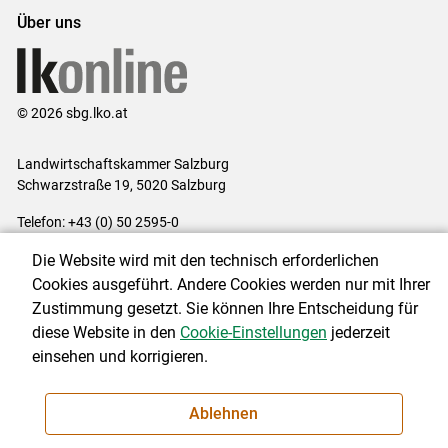
Über uns
© 2026 sbg.lko.at
Landwirtschaftskammer Salzburg
Schwarzstraße 19, 5020 Salzburg
Telefon: +43 (0) 50 2595-0
E-Mail:
office@lk-salzburg.at
Die Website wird mit den technisch erforderlichen
Impressum
|
Kontakt
|
Datenschutzerklärung
|
Barrierefreiheit
|
Cookies ausgeführt. Andere Cookies werden nur mit Ihrer
Cookie-Einstellungen
Zustimmung gesetzt. Sie können Ihre Entscheidung für
diese Website in den
Cookie-Einstellungen
jederzeit
einsehen und korrigieren.
NEWSLETTER
Ablehnen