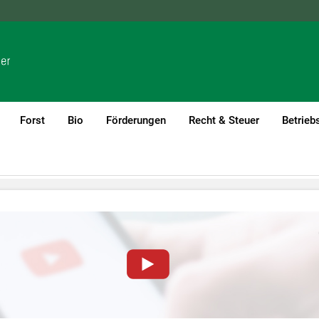
NÖ
OÖ
SBG
STMK
TIROL
VBG
WIEN
Forst
Bio
Förderungen
Recht & Steuer
Betrieb
von YouTube-Videos auf dieser Website müssen Cookies gese
nformationen lesen Sie bitte unsere
Datenschutzerklärung
.Sie kö