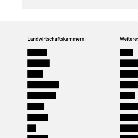
Landwirtschaftskammern:
Weitere
Österreich
Presse
Burgenland
Bezirksb
Kärnten
Mitarbeit
Niederösterreich
Salzburg
Oberösterreich
Karriere
Salzburg
Verbänd
Steiermark
Kleinanz
Tirol
Wildökol