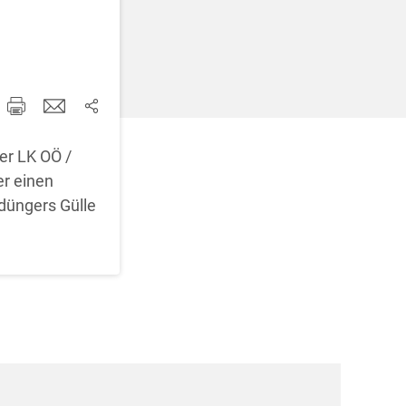
d korrigieren
er LK OÖ /
er einen
düngers Gülle