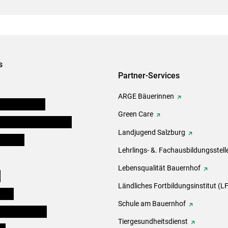
s
Partner-Services
ARGE Bäuerinnen
auernkammern
Green Care
erinnen und Mitarbeiter
Landjugend Salzburg
er Bauer
Lehrlings- &. Fachausbildungsstell
Lebensqualität Bauernhof
e
Ländliches Fortbildungsinstitut (LF
eigen
Schule am Bauernhof
ogisches Forum
Tiergesundheitsdienst