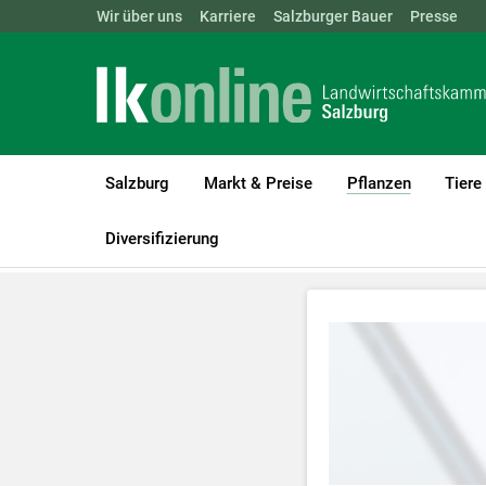
Landwirtschaftskammern:
Wir über uns
Karriere
Salzburger Bauer
ÖSTERREICH
BGLD
Presse
KTN
Salzburg
Markt & Preise
Pflanzen
Tiere
(current)1
LK Salzburg
Pflanzen
Videos Pflanzenbau
Videos Grünland
Diversifizierung
Zum Abspielen 
Für weitere I