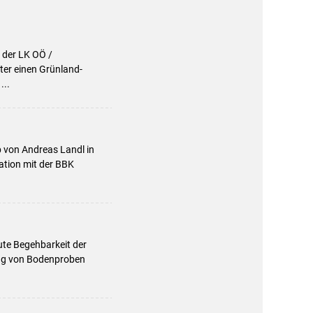
 der LK OÖ /
ter einen Grünland-
...
 von Andreas Landl in
ation mit der BBK
ute Begehbarkeit der
ung von Bodenproben