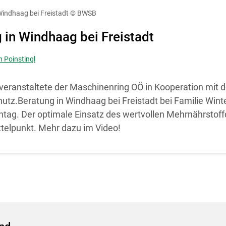
diese Website in den Cookie-Einstellungen jederzeit einsehen un
Windhaag bei Freistadt
© BWSB
Cookies Einstellungen
Akzeptieren
 in Windhaag bei Freistadt
Skip to main content
n Poinstingl
veranstaltete der Maschinenring OÖ in Kooperation mit d
tz.Beratung in Windhaag bei Freistadt bei Familie Wint
htag. Der optimale Einsatz des wertvollen Mehrnährstoff
ttelpunkt. Mehr dazu im Video!