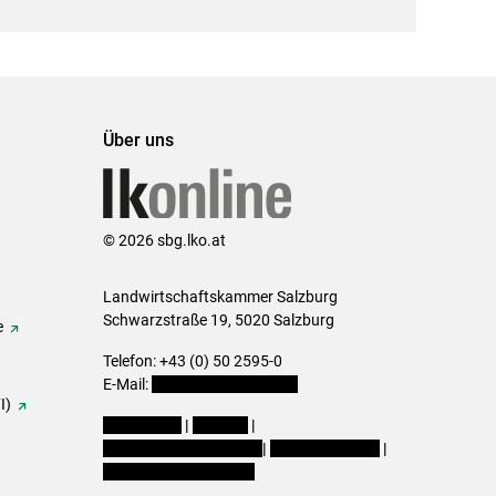
Über uns
© 2026 sbg.lko.at
Landwirtschaftskammer Salzburg
Schwarzstraße 19, 5020 Salzburg
e
Telefon: +43 (0) 50 2595-0
E-Mail:
office@lk-salzburg.at
I)
Impressum
|
Kontakt
|
Datenschutzerklärung
|
Barrierefreiheit
|
Cookie-Einstellungen