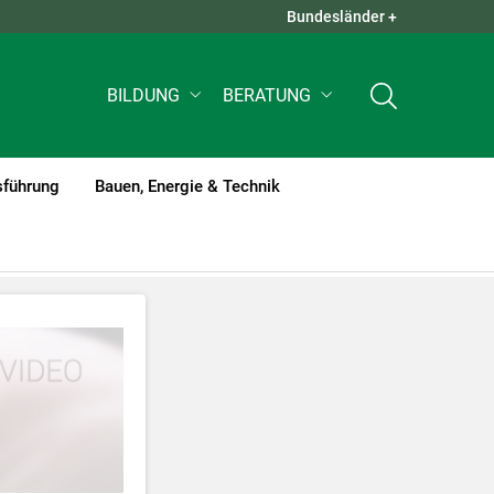
Bundesländer +
QUICK LINKS +
BILDUNG
BERATUNG
sführung
Bauen, Energie & Technik
tzt werden
.
nnen Ihre