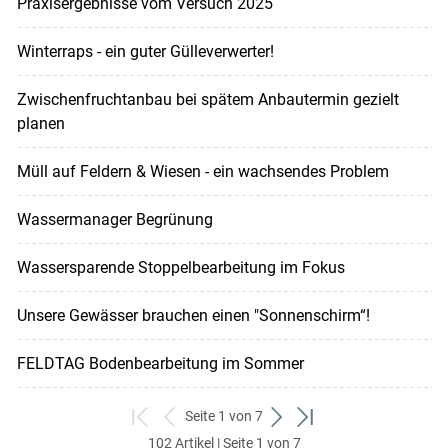
Praxisergebnisse vom Versuch 2025
Winterraps - ein guter Gülleverwerter!
Zwischenfruchtanbau bei spätem Anbautermin gezielt
planen
Müll auf Feldern & Wiesen - ein wachsendes Problem
Wassermanager Begrünung
Wassersparende Stoppelbearbeitung im Fokus
Unsere Gewässer brauchen einen "Sonnenschirm“!
FELDTAG Bodenbearbeitung im Sommer
Seite 1 von 7
zum
zurück
weiter
zum
102 Artikel | Seite 1 von 7