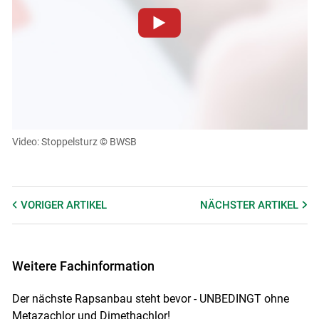
Zum Abspielen von YouTube-Videos auf dieser Website
müssen Cookies gesetzt werden
.
Für weitere Informationen lesen Sie bitte unsere
Datenschutzerklärung
.Sie können Ihre Entscheidung für
diese Website in den Cookie-Einstellungen jederzeit
einsehen und korrigieren
Video: Stoppelsturz
© BWSB
Cookies Einstellungen
Skip to main content
Akzeptieren
VORIGER
ARTIKEL
NÄCHSTER
ARTIKEL
Weitere Fachinformation
Der nächste Rapsanbau steht bevor - UNBEDINGT ohne
Metazachlor und Dimethachlor!