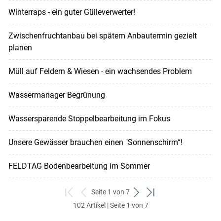
Winterraps - ein guter Gülleverwerter!
Zwischenfruchtanbau bei spätem Anbautermin gezielt
planen
Müll auf Feldern & Wiesen - ein wachsendes Problem
Wassermanager Begrünung
Wassersparende Stoppelbearbeitung im Fokus
Unsere Gewässer brauchen einen "Sonnenschirm“!
FELDTAG Bodenbearbeitung im Sommer
Seite 1 von 7
zum
zurück
weiter
zum
102 Artikel | Seite 1 von 7
ersten
zum
zum
letzten