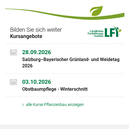
Set
vorigen
nächsten
Set
Set
Set
Bilden Sie sich weiter
Kursangebote
28.09.2026
Salzburg–Bayerischer Grünland- und Weidetag
2026
03.10.2026
Obstbaumpflege - Winterschnitt
alle Kurse Pflanzenbau anzeigen