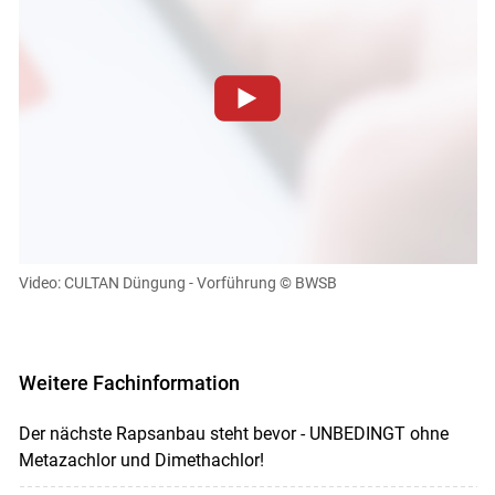
Zum Abspielen von YouTube-Videos auf dieser Website
müssen Cookies gesetzt werden
.
Für weitere Informationen lesen Sie bitte unsere
Datenschutzerklärung
.Sie können Ihre Entscheidung für
diese Website in den Cookie-Einstellungen jederzeit
einsehen und korrigieren
Video: CULTAN Düngung - Vorführung
© BWSB
Cookies Einstellungen
Akzeptieren
Weitere Fachinformation
Skip to main content
Der nächste Rapsanbau steht bevor - UNBEDINGT ohne
Metazachlor und Dimethachlor!