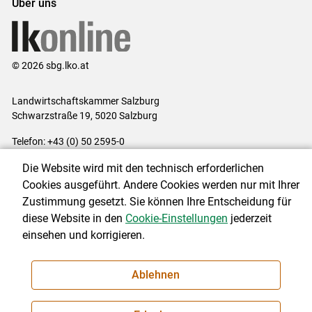
Über uns
© 2026 sbg.lko.at
Landwirtschaftskammer Salzburg
Schwarzstraße 19, 5020 Salzburg
Telefon: +43 (0) 50 2595-0
E-Mail:
office@lk-salzburg.at
Die Website wird mit den technisch erforderlichen
Impressum
|
Kontakt
|
Datenschutzerklärung
|
Barrierefreiheit
|
Cookies ausgeführt. Andere Cookies werden nur mit Ihrer
Cookie-Einstellungen
Zustimmung gesetzt. Sie können Ihre Entscheidung für
diese Website in den
Cookie-Einstellungen
jederzeit
einsehen und korrigieren.
NEWSLETTER
Ablehnen