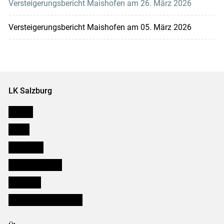
Versteigerungsbericht Maishofen am 26. März 2026
Versteigerungsbericht Maishofen am 05. März 2026
LK Salzburg
Karriere
Presse
Downloads
Salzburger Bauer
lk Planbau
Bezirksbauernkammern