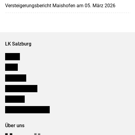
Versteigerungsbericht Maishofen am 05. März 2026
LK Salzburg
Karriere
Presse
Downloads
Salzburger Bauer
lk Planbau
Bezirksbauernkammern
Über uns