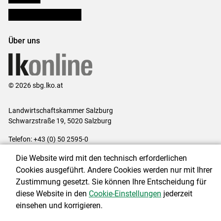
Bezirksbauernkammern
Über uns
© 2026 sbg.lko.at
Landwirtschaftskammer Salzburg
Schwarzstraße 19, 5020 Salzburg
Telefon: +43 (0) 50 2595-0
E-Mail:
office@lk-salzburg.at
Die Website wird mit den technisch erforderlichen
Impressum
|
Kontakt
|
Datenschutzerklärung
|
Barrierefreiheit
|
Cookies ausgeführt. Andere Cookies werden nur mit Ihrer
Cookie-Einstellungen
Zustimmung gesetzt. Sie können Ihre Entscheidung für
diese Website in den
Cookie-Einstellungen
jederzeit
einsehen und korrigieren.