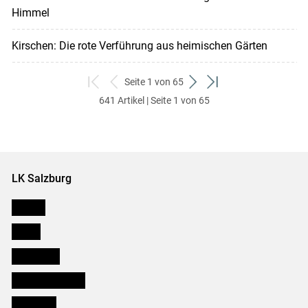
Himmel
Kirschen: Die rote Verführung aus heimischen Gärten
Seite 1 von 65
zum
zurück
weiter
zum
641 Artikel | Seite 1 von 65
ersten
zum
zum
letzten
Set
vorigen
nächsten
Set
Set
Set
LK Salzburg
Karriere
Presse
Downloads
Salzburger Bauer
lk Planbau