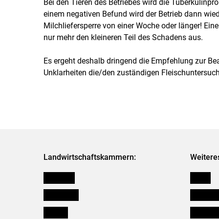
Bei den Tieren des Betriebes wird die Tuberkulinpr
einem negativen Befund wird der Betrieb dann wiede
Milchliefersperre von einer Woche oder länger! Ei
nur mehr den kleineren Teil des Schadens aus.
Es ergeht deshalb dringend die Empfehlung zur Be
Unklarheiten die/den zuständigen Fleischuntersuch
Landwirtschaftskammern:
Weitere
Österreich
Presse
Burgenland
Bezirksb
Kärnten
Mitarbeit