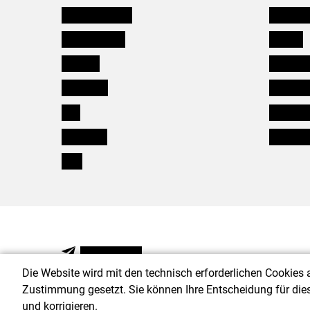
Niederösterreich
Salzburg
Oberösterreich
Karriere
Salzburg
Verbänd
Steiermark
Kleinanz
Tirol
Wildökol
Vorarlberg
Downloa
Wien
NEWSLETTER
Die Website wird mit den technisch erforderlichen Cookies 
Zustimmung gesetzt. Sie können Ihre Entscheidung für die
und korrigieren.