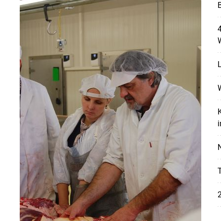
B
4
W
K
i
Skip to main content
N
T
2