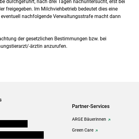
obe durchgeführt, nach drei Tagen nachuntersucht, erst bei
r freigegeben. Im Milchviehbetrieb bedeutet dies eine
ne eventuell nachfolgende Verwaltungsstrafe macht dann
achtung der gesetzlichen Bestimmungen bzw. bei
ungstierarzt/-ärztin anzurufen.
s
Partner-Services
ARGE Bäuerinnen
auernkammern
Green Care
erinnen und Mitarbeiter