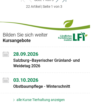
zum
zurück
weiter
zum
22 Artikel | Seite 1 von 3
ersten
zum
zum
letzten
Set
vorigen
nächsten
Set
Set
Set
Bilden Sie sich weiter
Kursangebote
28.09.2026
Salzburg–Bayerischer Grünland- und
Weidetag 2026
03.10.2026
Obstbaumpflege - Winterschnitt
alle Kurse Tierhaltung anzeigen