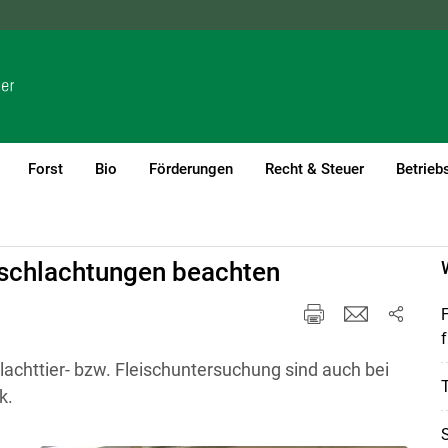
NÖ
OÖ
SBG
STMK
TIROL
VBG
WIEN
Forst
Bio
Förderungen
Recht & Steuer
Betrieb
(current)1
sschlachtungen beachten
f
lachttier- bzw. Fleischuntersuchung sind auch bei
T
k.