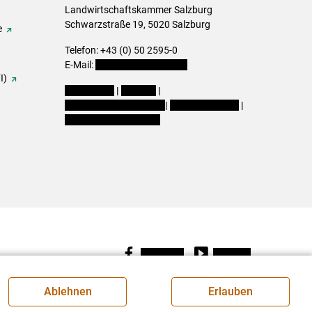
Landwirtschaftskammer Salzburg
Schwarzstraße 19, 5020 Salzburg
e
Telefon: +43 (0) 50 2595-0
E-Mail:
office@lk-salzburg.at
I)
Impressum
|
Kontakt
|
Datenschutzerklärung
|
Barrierefreiheit
|
Cookie-Einstellungen
Facebook
Youtube
Ablehnen
Erlauben