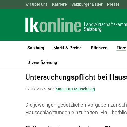
Landwirtschaftskammern:
Wir über uns
Karriere
Salzburger Bauer
ÖSTERREICH
BGLD
Presse
KTN
Salzburg
Markt & Preise
Pflanzen
Tiere
LK Salzburg
Tiere
Tierhaltung Allgemein
Diversifizierung
Untersuchungspflicht bei Hau
02.07.2025 | von
Mag. Kurt Matschnigg
Die jeweiligen gesetzlichen Vorgaben zur Sch
Hausschlachtungen einzuhalten. Ein Überblic