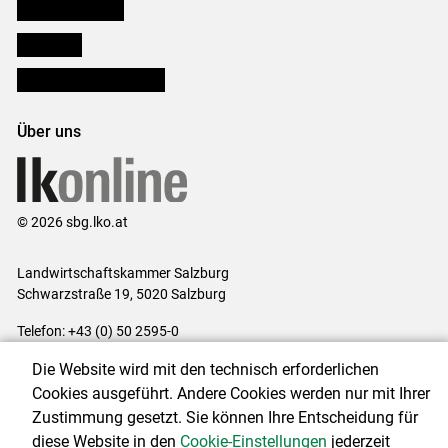
Salzburger Bauer
lk Planbau
Bezirksbauernkammern
Über uns
© 2026 sbg.lko.at
Landwirtschaftskammer Salzburg
Schwarzstraße 19, 5020 Salzburg
Telefon: +43 (0) 50 2595-0
E-Mail:
office@lk-salzburg.at
Die Website wird mit den technisch erforderlichen
Impressum
|
Kontakt
|
Datenschutzerklärung
|
Barrierefreiheit
|
Cookies ausgeführt. Andere Cookies werden nur mit Ihrer
Cookie-Einstellungen
Zustimmung gesetzt. Sie können Ihre Entscheidung für
diese Website in den
Cookie-Einstellungen
jederzeit