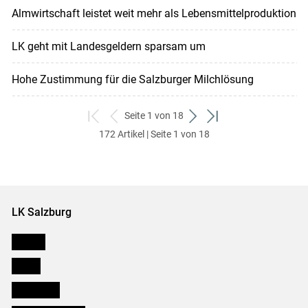
Almwirtschaft leistet weit mehr als Lebensmittelproduktion
LK geht mit Landesgeldern sparsam um
Hohe Zustimmung für die Salzburger Milchlösung
Seite 1 von 18
zum
zurück
weiter
zum
172 Artikel | Seite 1 von 18
ersten
zum
zum
letzten
Set
vorigen
nächsten
Set
Set
Set
LK Salzburg
Karriere
Presse
Downloads