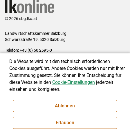
© 2026 sbg.lko.at
Landwirtschaftskammer Salzburg
Schwarzstraße 19, 5020 Salzburg
Telefon: +43 (0) 50 2595-0
E-Mail:
office@lk-salzburg.at
Die Website wird mit den technisch erforderlichen
Impressum
|
Kontakt
|
Datenschutzerklärung
|
Barrierefreiheit
|
Cookies ausgeführt. Andere Cookies werden nur mit Ihrer
Cookie-Einstellungen
Zustimmung gesetzt. Sie können Ihre Entscheidung für
diese Website in den
Cookie-Einstellungen
jederzeit
einsehen und korrigieren.
NEWSLETTER
Ablehnen
Erlauben