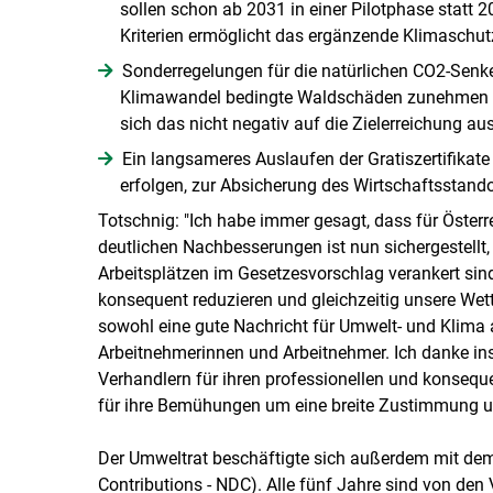
sollen schon ab 2031 in einer Pilotphase statt
Kriterien ermöglicht das ergänzende Klimasc
Sonderregelungen für die natürlichen CO2-Senk
Klimawandel bedingte Waldschäden zunehmen un
sich das nicht negativ auf die Zielerreichung au
Ein langsameres Auslaufen der Gratiszertifikat
erfolgen, zur Absicherung des Wirtschaftsstando
Totschnig: "Ich habe immer gesagt, dass für Öste
deutlichen Nachbesserungen ist nun sichergestell
Arbeitsplätzen im Gesetzesvorschlag verankert si
konsequent reduzieren und gleichzeitig unsere Wett
sowohl eine gute Nachricht für Umwelt- und Klima 
Arbeitnehmerinnen und Arbeitnehmer. Ich danke in
Verhandlern für ihren professionellen und konsequ
für ihre Bemühungen um eine breite Zustimmung un
Der Umweltrat beschäftigte sich außerdem mit dem 
Contributions - NDC). Alle fünf Jahre sind von de