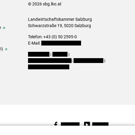
© 2026 sbg.lko.at
Landwirtschaftskammer Salzburg
Schwarzstraße 19, 5020 Salzburg
e
Telefon: +43 (0) 50 2595-0
E-Mail:
office@lk-salzburg.at
I)
Impressum
|
Kontakt
|
Datenschutzerklärung
|
Barrierefreiheit
|
Cookie-Einstellungen
Facebook
Youtube