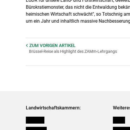
EUDR für unsere Land- und Forstwirtschaft, Gewerbe
Bürokratiemonster, das nicht die Entwaldung bekä
heimischen Wirtschaft schwächt", so Totschnig am
um ein Jahr und inhaltlich massive Nachbesserung
ZUM VORIGEN
ARTIKEL
Brüssel-Reise als Highlight des ZAMm-Lehrgangs
Landwirtschaftskammern:
Weitere
Österreich
Presse
Burgenland
Bezirksb