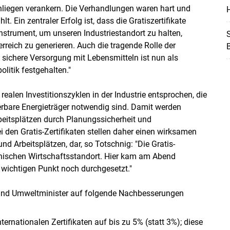
nliegen verankern. Die Verhandlungen waren hart und
H
t. Ein zentraler Erfolg ist, dass die Gratiszertifikate
Instrument, um unseren Industriestandort zu halten,
S
rreich zu generieren. Auch die tragende Rolle der
 sichere Versorgung mit Lebensmitteln ist nun als
litik festgehalten."
 realen Investitionszyklen in der Industrie entsprochen, die
erbare Energieträger notwendig sind. Damit werden
beitsplätzen durch Planungssicherheit und
 den Gratis-Zertifikaten stellen daher einen wirksamen
Arbeitsplätzen, dar, so Totschnig: "Die Gratis-
ichischen Wirtschaftsstandort. Hier kam am Abend
wichtigen Punkt noch durchgesetzt."
 und Umweltminister auf folgende Nachbesserungen
ernationalen Zertifikaten auf bis zu 5% (statt 3%); diese