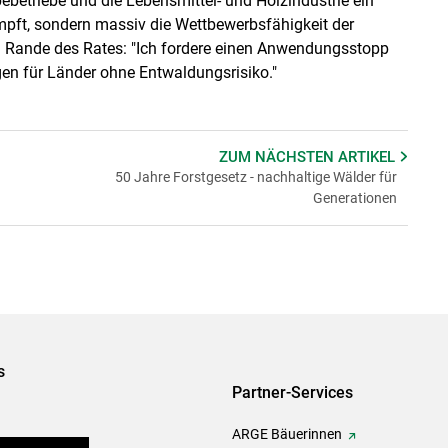
betriebe und die Lebensmittel- und Holzindustrie ein
mpft, sondern massiv die Wettbewerbsfähigkeit der
 Rande des Rates: "Ich fordere einen Anwendungsstopp
en für Länder ohne Entwaldungsrisiko."
ZUM NÄCHSTEN
ARTIKEL
50 Jahre Forstgesetz - nachhaltige Wälder für
Generationen
s
Partner-Services
ARGE Bäuerinnen
auernkammern