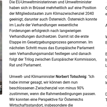
Die EU-Umweltministerinnen und Umweltminister
haben sich in Brüssel mehrheitlich auf eine Position
Ö
der Mitgliedsstaaten zum Klimazwischenziel 2040
e
geeinigt, darunter auch Österreich. Österreich konnte
im Laufe der Verhandlungen wesentliche
A
Forderungen erfolgreich nach langwierigen
Verhandlungen durchsetzen. Damit ist die erste
W
Etappe im Gesetzgebungsprozess genommen. Im
B
nächsten Schritt muss das Europäische Parlament
sein Verhandlungsmandat festlegen und danach
B
folgt der Trilog zwischen Europäischer Kommission,
Rat und Parlament.
Umwelt- und Klimaminister
Norbert Totschnig
: "Ich
G
habe immer gesagt, wir können dem nun
I
beschlossenen Zwischenziel von minus 90%
zustimmen, wenn die Rahmenbedingungen passen.
Skip to main content
Wir konnten eine Perspektive für Österreichs
T
Wirtschaftsstandort, insbesondere die