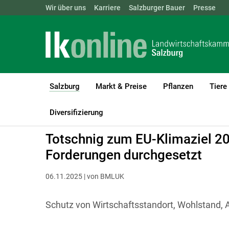
Landwirtschaftskammern:
Wir über uns
Karriere
Salzburger Bauer
ÖSTERREICH
BGLD
Presse
KTN
Salzburg
Markt & Preise
Pflanzen
Tiere
(current)1
LK Salzburg
Salzburg
Diversifizierung
Totschnig zum EU-Klimaziel 20
Forderungen durchgesetzt
06.11.2025 | von BMLUK
Schutz von Wirtschaftsstandort, Wohlstand, 