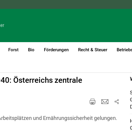
NÖ
OÖ
SBG
STMK
TIROL
VBG
WIEN
Forst
Bio
Förderungen
Recht & Steuer
Betrieb
40: Österreichs zentrale
S
D
Arbeitsplätzen und Ernährungssicherheit gelungen.
H