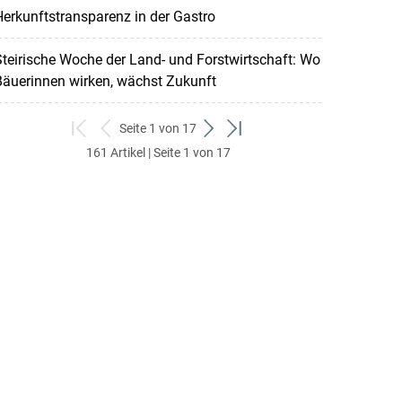
erkunftstransparenz in der Gastro
teirische Woche der Land- und Forstwirtschaft: Wo
Bäuerinnen wirken, wächst Zukunft
Seite 1 von 17
zum
zurück
weiter
zum
161 Artikel | Seite 1 von 17
ersten
zum
zum
letzten
Set
vorigen
nächsten
Set
Set
Set