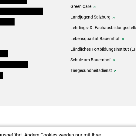
Green Care
erinnen und Mitarbeiter
Landjugend Salzburg
er Bauer
Lehrlings- &. Fachausbildungsstell
Lebensqualität Bauernhof
e
Ländliches Fortbildungsinstitut (LF
eigen
Schule am Bauernhof
ogisches Forum
Tiergesundheitsdienst
ds
ausgeführt. Andere Cookies werden nur mit Ihrer