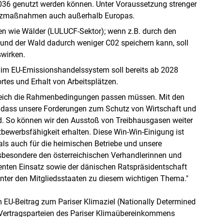
 2036 genutzt werden können. Unter Voraussetzung strenger
hutzmaßnahmen auch außerhalb Europas.
en wie Wälder (LULUCF-Sektor); wenn z.B. durch den
d der Wald dadurch weniger C02 speichern kann, soll
swirken.
e im EU-Emissionshandelssystem soll bereits ab 2028
rtes und Erhalt von Arbeitsplätzen.
rreich die Rahmenbedingungen passen müssen. Mit den
t, dass unsere Forderungen zum Schutz von Wirtschaft und
nd. So können wir den Ausstoß von Treibhausgasen weiter
bewerbsfähigkeit erhalten. Diese Win-Win-Einigung ist
als auch für die heimischen Betriebe und unsere
sbesondere den österreichischen Verhandlerinnen und
enten Einsatz sowie der dänischen Ratspräsidentschaft
ter den Mitgliedsstaaten zu diesem wichtigen Thema."
EU-Beitrag zum Pariser Klimaziel (Nationally Determined
n Vertragsparteien des Pariser Klimaübereinkommens