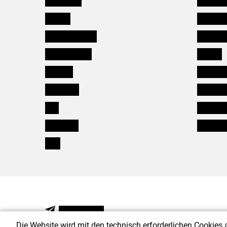
Kärnten
Mitarbeit
Niederösterreich
Salzburg
Oberösterreich
Karriere
Salzburg
Verbänd
Steiermark
Kleinanz
Tirol
Wildökol
Vorarlberg
Downloa
Wien
NEWSLETTER
Die Website wird mit den technisch erforderlichen Cookies 