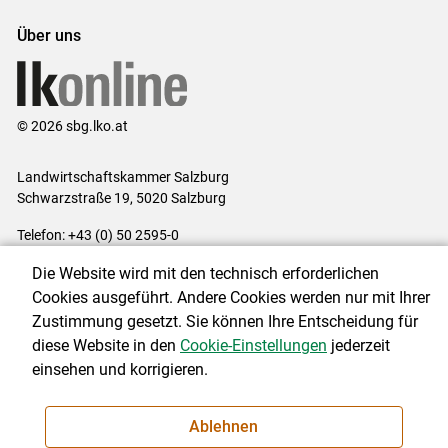
Über uns
© 2026 sbg.lko.at
Landwirtschaftskammer Salzburg
Schwarzstraße 19, 5020 Salzburg
Telefon: +43 (0) 50 2595-0
E-Mail:
office@lk-salzburg.at
Die Website wird mit den technisch erforderlichen
Impressum
|
Kontakt
|
Datenschutzerklärung
|
Barrierefreiheit
|
Cookies ausgeführt. Andere Cookies werden nur mit Ihrer
Cookie-Einstellungen
Zustimmung gesetzt. Sie können Ihre Entscheidung für
diese Website in den
Cookie-Einstellungen
jederzeit
einsehen und korrigieren.
NEWSLETTER
Ablehnen