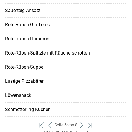
Sauerteig-Ansatz
Rote-Rüben-Gin-Tonic
Rote-Rüben-Hummus
Rote-Rüben-Spätzle mit Räucherschotten
Rote-Rüben-Suppe
Lustige Pizzabären
Löwensnack
Schmetterling-Kuchen
Seite 6 von 8
zum
zurück
weiter
zum