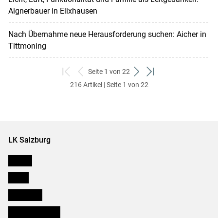
Aignerbauer in Elixhausen
Nach Übernahme neue Herausforderung suchen: Aicher in
Tittmoning
Seite 1 von 22
zum
zurück
weiter
zum
216 Artikel | Seite 1 von 22
ersten
zum
zum
letzten
Set
vorigen
nächsten
Set
Set
Set
LK Salzburg
Karriere
Presse
Downloads
Salzburger Bauer