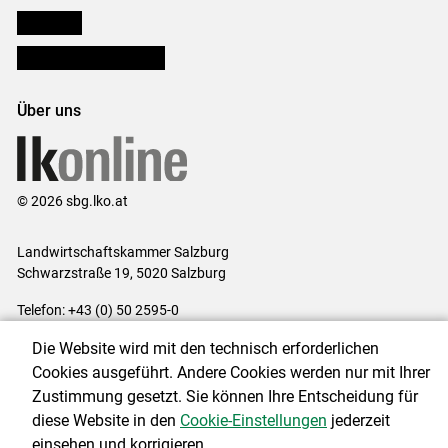
lk Planbau
Bezirksbauernkammern
Über uns
© 2026 sbg.lko.at
Landwirtschaftskammer Salzburg
Schwarzstraße 19, 5020 Salzburg
Telefon: +43 (0) 50 2595-0
E-Mail:
office@lk-salzburg.at
Die Website wird mit den technisch erforderlichen
Impressum
|
Kontakt
|
Datenschutzerklärung
|
Barrierefreiheit
|
Cookies ausgeführt. Andere Cookies werden nur mit Ihrer
Cookie-Einstellungen
Zustimmung gesetzt. Sie können Ihre Entscheidung für
diese Website in den
Cookie-Einstellungen
jederzeit
einsehen und korrigieren.