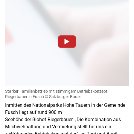
Zum Abspielen von YouTube-Videos auf dieser Website
müssen Cookies gesetzt werden
.
Für weitere Informationen lesen Sie bitte unsere
Datenschutzerklärung
.Sie können Ihre Entscheidung für
diese Website in den Cookie-Einstellungen jederzeit
einsehen und korrigieren
Starker Familienbetrieb mit stimmigem Betriebskonzept:
Riegerbauer in Fusch
© Salzburger Bauer
Cookies Einstellungen
Inmitten des Nationalparks Hohe Tauern in der Gemeinde
Fusch liegt auf rund 900 m
Akzeptieren
Seehöhe der Biohof Riegerbauer. „Die Kombination aus
Skip to main content
Milchviehhaltung und Vermietung stellt für uns ein
zielführendes Betriebskonzept dar“, so Toni und Birgit