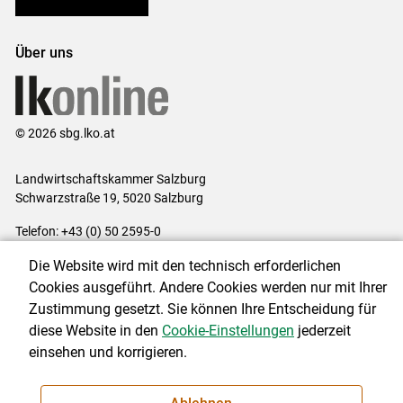
Bezirksbauernkammern
Über uns
© 2026 sbg.lko.at
Landwirtschaftskammer Salzburg
Schwarzstraße 19, 5020 Salzburg
Telefon: +43 (0) 50 2595-0
E-Mail:
office@lk-salzburg.at
Die Website wird mit den technisch erforderlichen
Impressum
|
Kontakt
|
Datenschutzerklärung
|
Barrierefreiheit
|
Cookies ausgeführt. Andere Cookies werden nur mit Ihrer
Cookie-Einstellungen
Zustimmung gesetzt. Sie können Ihre Entscheidung für
diese Website in den
Cookie-Einstellungen
jederzeit
einsehen und korrigieren.
NEWSLETTER