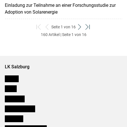
Einladung zur Teilnahme an einer Forschungsstudie zur
Adoption von Solarenergie
Seite 1 von 16
zum
zurück
weiter
zum
160 Artikel | Seite 1 von 16
ersten
zum
zum
letzten
Set
vorigen
nächsten
Set
Set
Set
LK Salzburg
Karriere
Presse
Downloads
Salzburger Bauer
lk Planbau