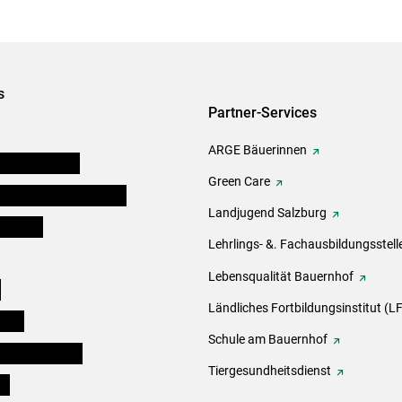
s
Partner-Services
ARGE Bäuerinnen
auernkammern
Green Care
erinnen und Mitarbeiter
Landjugend Salzburg
er Bauer
Lehrlings- &. Fachausbildungsstell
Lebensqualität Bauernhof
e
Ländliches Fortbildungsinstitut (LF
eigen
Schule am Bauernhof
ogisches Forum
Tiergesundheitsdienst
ds