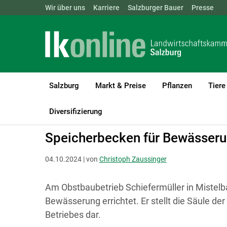
Landwirtschaftskammern:
Wir über uns
Karriere
Salzburger Bauer
ÖSTERREICH
BGLD
Presse
KTN
Salzburg
Markt & Preise
Pflanzen
Tiere
LK Salzburg
Bauen, Energie & Technik
Bauen
Diversifizierung
Speicherbecken für Bewässer
04.10.2024 | von
Christoph Zaussinger
Am Obstbaubetrieb Schiefermüller in Mistelb
Bewässerung errichtet. Er stellt die Säule
Betriebes dar.