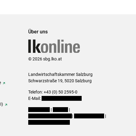
Über uns
© 2026 sbg.lko.at
Landwirtschaftskammer Salzburg
Schwarzstraße 19, 5020 Salzburg
e
Telefon: +43 (0) 50 2595-0
E-Mail:
office@lk-salzburg.at
I)
Impressum
|
Kontakt
|
Datenschutzerklärung
|
Barrierefreiheit
|
Cookie-Einstellungen