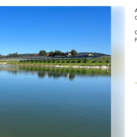
A
Q
Q
F