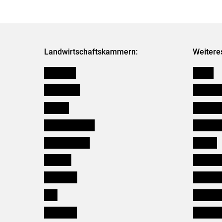
Landwirtschaftskammern:
Weitere
Österreich
Presse
Burgenland
Bezirksb
Kärnten
Mitarbeit
Niederösterreich
Salzburg
Oberösterreich
Karriere
Salzburg
Verbänd
Steiermark
Kleinanz
Tirol
Wildökol
Vorarlberg
Downloa