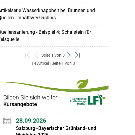
rtikelserie Wasserknappheit bei Brunnen und
uellen - Inhaltsverzeichnis
uellensanierung - Beispiel 4: Schalstein für
elsquelle
Seite 1 von 3
zum
zurück
weiter
zum
14 Artikel | Seite 1 von 3
ersten
zum
zum
letzten
Set
vorigen
nächsten
Set
Set
Set
Bilden Sie sich weiter
Kursangebote
28.09.2026
Salzburg–Bayerischer Grünland- und
Weidetag 2026