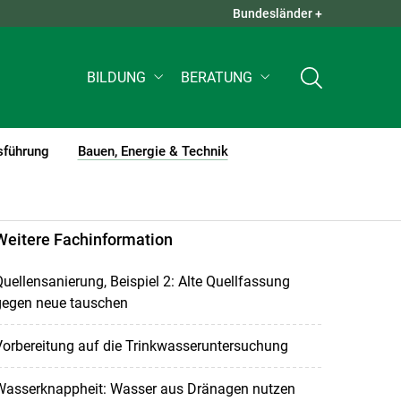
Bundesländer +
QUICK LINKS +
BILDUNG
BERATUNG
sführung
Bauen, Energie & Technik
(current)1
Weitere Fachinformation
uellensanierung, Beispiel 2: Alte Quellfassung
gegen neue tauschen
orbereitung auf die Trinkwasseruntersuchung
Wasserknappheit: Wasser aus Dränagen nutzen