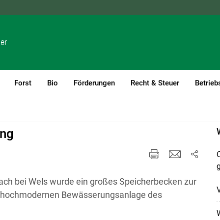
NÖ
OÖ
SBG
STMK
TIROL
VBG
WIEN
Forst
Bio
Förderungen
Recht & Steuer
Betrieb
ung
Q
ach bei Wels wurde ein großes Speicherbecken zur
V
 der hochmodernen Bewässerungsanlage des