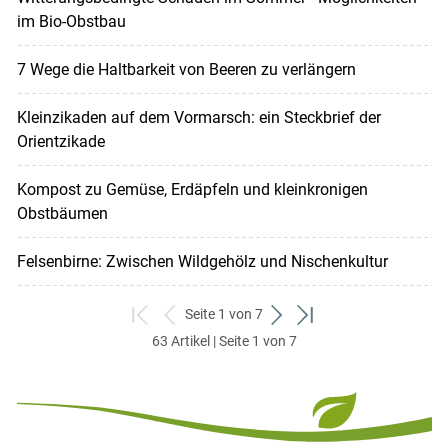
im Bio-Obstbau
7 Wege die Haltbarkeit von Beeren zu verlängern
Kleinzikaden auf dem Vormarsch: ein Steckbrief der
Orientzikade
Kompost zu Gemüse, Erdäpfeln und kleinkronigen
Obstbäumen
Felsenbirne: Zwischen Wildgehölz und Nischenkultur
Seite 1 von 7
zum
zurück
weiter
zum
63 Artikel | Seite 1 von 7
ersten
zum
zum
letzten
Set
vorigen
nächsten
Set
Set
Set