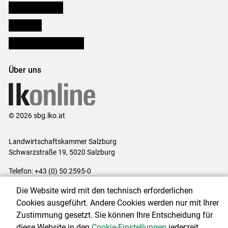
Salzburger Bauer
lk Planbau
Bezirksbauernkammern
Über uns
© 2026 sbg.lko.at
Landwirtschaftskammer Salzburg
Schwarzstraße 19, 5020 Salzburg
Telefon: +43 (0) 50 2595-0
E-Mail:
office@lk-salzburg.at
Die Website wird mit den technisch erforderlichen
Impressum
|
Kontakt
|
Datenschutzerklärung
|
Barrierefreiheit
|
Cookies ausgeführt. Andere Cookies werden nur mit Ihrer
Cookie-Einstellungen
Zustimmung gesetzt. Sie können Ihre Entscheidung für
diese Website in den
Cookie-Einstellungen
jederzeit