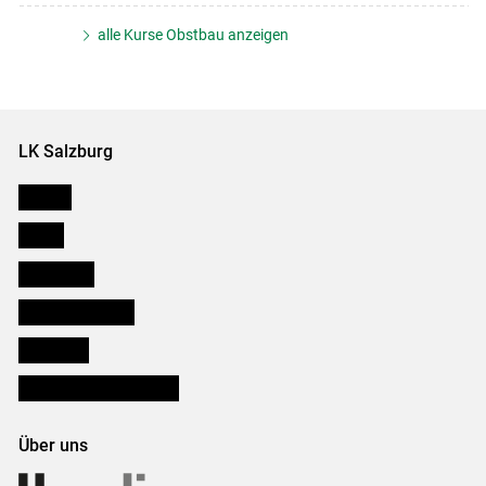
alle Kurse Obstbau anzeigen
LK Salzburg
Karriere
Presse
Downloads
Salzburger Bauer
lk Planbau
Bezirksbauernkammern
Über uns