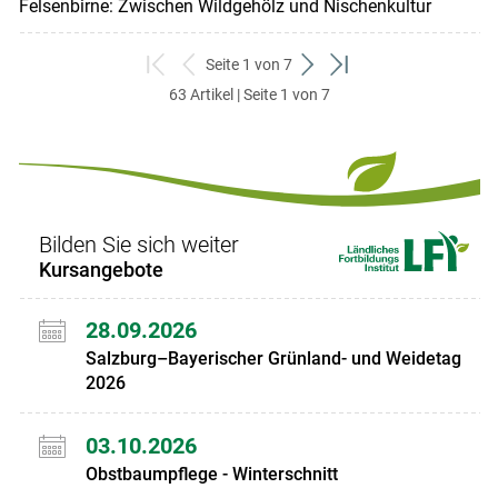
Felsenbirne: Zwischen Wildgehölz und Nischenkultur
Seite 1 von 7
zum
zurück
weiter
zum
63 Artikel | Seite 1 von 7
ersten
zum
zum
letzten
Set
vorigen
nächsten
Set
Set
Set
Bilden Sie sich weiter
Kursangebote
28.09.2026
Salzburg–Bayerischer Grünland- und Weidetag
2026
03.10.2026
Obstbaumpflege - Winterschnitt