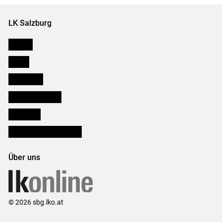
LK Salzburg
Karriere
Presse
Downloads
Salzburger Bauer
lk Planbau
Bezirksbauernkammern
Über uns
© 2026 sbg.lko.at