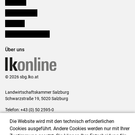
Downloads
Salzburger Bauer
lk Planbau
Bezirksbauernkammern
Über uns
© 2026 sbg.lko.at
Landwirtschaftskammer Salzburg
Schwarzstraße 19, 5020 Salzburg
Telefon: +43 (0) 50 2595-0
E-Mail:
office@lk-salzburg.at
Die Website wird mit den technisch erforderlichen
Impressum
|
Kontakt
|
Datenschutzerklärung
|
Barrierefreiheit
|
Cookies ausgeführt. Andere Cookies werden nur mit Ihrer
Cookie-Einstellungen