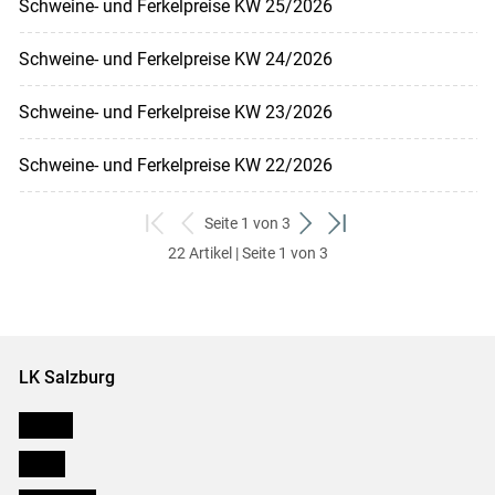
Schweine- und Ferkelpreise KW 25/2026
Schweine- und Ferkelpreise KW 24/2026
Schweine- und Ferkelpreise KW 23/2026
Schweine- und Ferkelpreise KW 22/2026
Seite 1 von 3
zum
zurück
weiter
zum
22 Artikel | Seite 1 von 3
ersten
zum
zum
letzten
Set
vorigen
nächsten
Set
Set
Set
LK Salzburg
Karriere
Presse